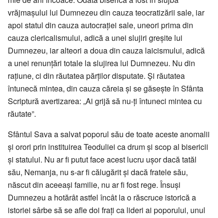
vrăjmașului lui Dumnezeu din cauza teocratizării sale, iar
apoi statul din cauza autocrației sale, uneori prima din
cauza clericalismului, adică a unei slujiri greșite lui
Dumnezeu, iar alteori a doua din cauza laicismului, adică
a unei renunțări totale la slujirea lui Dumnezeu. Nu din
rațiune, ci din răutatea părților disputate. Și răutatea
întunecă mintea, din cauza căreia și se găsește în Sfânta
Scriptură avertizarea: „Ai grijă să nu-ți întuneci mintea cu
răutate”.
Sfântul Sava a salvat poporul său de toate aceste anomalii
și orori prin instituirea Teoduliei ca drum și scop al bisericii
și statului. Nu ar fi putut face acest lucru ușor dacă tatăl
său, Nemanja, nu s-ar fi călugărit și dacă fratele său,
născut din aceeași familie, nu ar fi fost rege. Însuși
Dumnezeu a hotărât astfel încât la o răscruce istorică a
istoriei sârbe să se afle doi frați ca lideri ai poporului, unul