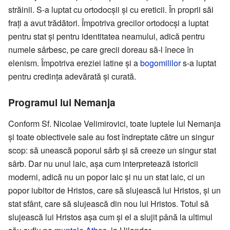
străinii. S-a luptat cu ortodocșii și cu ereticii. În proprii săi
frați a avut trădători. Împotriva grecilor ortodocși a luptat
pentru stat și pentru identitatea neamului, adică pentru
numele sârbesc, pe care grecii doreau să-l înece în
elenism. Împotriva ereziei latine și a
bogomililor
s-a luptat
pentru credința adevărată și curată.
Programul lui Nemanja
Conform Sf. Nicolae Velimirovici, toate luptele lui Nemanja
și toate obiectivele sale au fost îndreptate către un singur
scop: să unească poporul sârb și să creeze un singur stat
sârb. Dar nu unul laic, așa cum interpretează istoricii
moderni, adică nu un popor laic și nu un stat laic, ci un
popor iubitor de Hristos, care să slujească lui Hristos, și un
stat sfânt, care să slujească din nou lui Hristos. Totul să
slujească lui Hristos așa cum și el a slujit până la ultimul