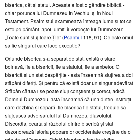
biserica, cât și statul. Aceasta a fost o gândire biblică -
chiar porunca lui Dumnezeu în Vechiul și în Noul
Testament. Psalmistul examinează întreaga lume și tot ce
este pe pământ, apoi, uimit, îi vorbește lui Dumnezeu:
„Toate sunt slujitoare Ție” (
Psalmul
118, 91). Ce este omul,
să fie singurul care face excepție?
Oriunde biserica s-a separat de stat, există o stare
bolnavă, fie a bisericii, fie a statului, fie a ambelor. O
biserică și un stat despărțite - asta înseamnă slujirea a doi
stăpâni diferiți. Și pentru că există doar un singur adevărat
Stăpân căruia i se poate sluji conștient și corect, adică
Domnul Dumnezeu, asta înseamnă că una dintre instituții
care dezbină și separă, fie biserica fie statul, trebuie să
slujească adversarului lui Dumnezeu, diavolului.
Discordia, cearta și războiul dintre biserică și stat
dezonorează istoria popoarelor occidentale creștine de o
mie de ani încoace. Odată biserica a fost în slujba