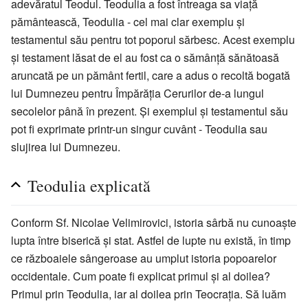
adevăratul Teodul. Teodulia a fost întreaga sa viață
pământească, Teodulia - cel mai clar exemplu și
testamentul său pentru tot poporul sărbesc. Acest exemplu
și testament lăsat de el au fost ca o sămânță sănătoasă
aruncată pe un pământ fertil, care a adus o recoltă bogată
lui Dumnezeu pentru Împărăția Cerurilor de-a lungul
secolelor până în prezent. Și exemplul și testamentul său
pot fi exprimate printr-un singur cuvânt - Teodulia sau
slujirea lui Dumnezeu.
Teodulia explicată
Conform Sf. Nicolae Velimirovici, istoria sârbă nu cunoaște
lupta între biserică și stat. Astfel de lupte nu există, în timp
ce războaiele sângeroase au umplut istoria popoarelor
occidentale. Cum poate fi explicat primul și al doilea?
Primul prin Teodulia, iar al doilea prin Teocrația. Să luăm