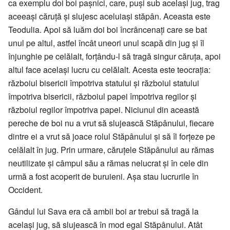
ca exemplu doi boi pașnici, care, puși sub același jug, trag
aceeași căruță și slujesc aceluiași stăpân. Aceasta este
Teodulia. Apoi să luăm doi boi încrâncenați care se bat
unul pe altul, astfel încât uneori unul scapă din jug și îl
înjunghie pe celălalt, forțându-l să tragă singur căruța, apoi
altul face același lucru cu celălalt. Acesta este teocrația:
războiul bisericii împotriva statului și războiul statului
împotriva bisericii, războiul papei împotriva regilor și
războiul regilor împotriva papei. Niciunul din această
pereche de boi nu a vrut să slujească Stăpânului, fiecare
dintre ei a vrut să joace rolul Stăpânului și să îl forțeze pe
celălalt în jug. Prin urmare, căruțele Stăpânului au rămas
neutilizate și câmpul său a rămas nelucrat și în cele din
urmă a fost acoperit de buruieni. Așa stau lucrurile în
Occident.
Gândul lui Sava era că ambii boi ar trebui să tragă la
același jug, să slujească în mod egal Stăpânului. Atât