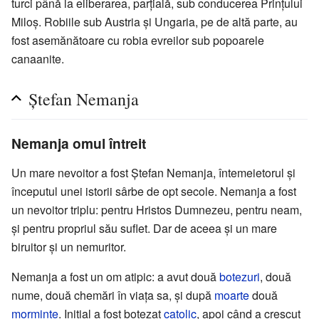
turci până la eliberarea, parțială, sub conducerea Prințului
Miloș. Robiile sub Austria și Ungaria, pe de altă parte, au
fost asemănătoare cu robia evreilor sub popoarele
canaanite.
Ștefan Nemanja
Nemanja omul întreit
Un mare nevoitor a fost Ștefan Nemanja, întemeietorul și
începutul unei istorii sârbe de opt secole. Nemanja a fost
un nevoitor triplu: pentru Hristos Dumnezeu, pentru neam,
și pentru propriul său suflet. Dar de aceea și un mare
biruitor și un nemuritor.
Nemanja a fost un om atipic: a avut două
botezuri
, două
nume, două chemări în viața sa, și după
moarte
două
morminte
. Inițial a fost botezat
catolic
, apoi când a crescut