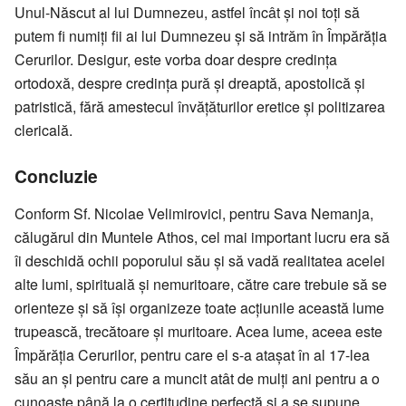
Unul-Născut al lui Dumnezeu, astfel încât și noi toți să
putem fi numiți fii ai lui Dumnezeu și să intrăm în Împărăția
Cerurilor. Desigur, este vorba doar despre credința
ortodoxă, despre credința pură și dreaptă, apostolică și
patristică, fără amestecul învățăturilor eretice și politizarea
clericală.
Concluzie
Conform Sf. Nicolae Velimirovici, pentru Sava Nemanja,
călugărul din Muntele Athos, cel mai important lucru era să
îi deschidă ochii poporului său și să vadă realitatea acelei
alte lumi, spirituală și nemuritoare, către care trebuie să se
orienteze și să își organizeze toate acțiunile această lume
trupească, trecătoare și muritoare. Acea lume, aceea este
Împărăția Cerurilor, pentru care el s-a atașat în al 17-lea
său an și pentru care a muncit atât de mulți ani pentru a o
cunoaște până la o certitudine perfectă și a se supune