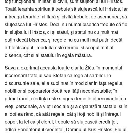
toți funcționarii, militari și civili, sunt slujitori ai lui Hristos.
Toată ierarhia spirituală trebuie să slujească lui Hristos, iar
întreaga ierarhie militară și civilă trebuie, de asemenea, să
slujească lui Hristos. Deci, nu numai biserica trebuie să fie
în slujba lui Hristos, ci și statul, și statul nu cu mult mai
puțin decât biserica, și regele nu cu mult mai puțin decât
arhiepiscopul. Teodulia este drumul și scopul atât al
bisericii, cât și al statului în egală măsură.
Sava a exprimat aceasta foarte clar la Žiča, în momentul
încoronării fratelui său Ștefan ca rege al sârbilor. În
discursurile sale, el a subliniat în mod clar în fața regelui,
nobililor și popoarelor două realități necontestabile; în
primul rând, credința este singura temelie binecuvântată a
vieții personale, a vieții sociale și a organizării statale; și în
al doilea rând, că atât regele, cât și toți nobilii și întregul
popor, la fel ca și clerul, trebuie să slujească credinței,
adică Fondatorului credinței, Domnului Isus Hristos, Fiului