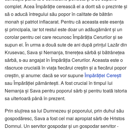
complet. Acea Împărăție cerească el a dorit să o prezinte și
să o aducă întregului său popor în calitate de bătrân
monah și patriot inflacarat. Pentru că aceasta este esența
și principala, iar tot restul este doar un adăugământ și un
corolar pentru cei care recunosc Împărăția Cerurilor și se
supun ei. În urma a două sute de ani după prințul Lazăr din
Krusevac, Sava și Nemanja, tinerețea sârbă și bătrânețea
sârbă, s-au angajat în Împărăția Cerurilor. Aceasta este o
răscruce crucială în viața fiecărui creștin și a fiecărui popor
creștin, și anume: dacă se vor supune
Împărăției Cerești
sau Împărăției pământești. A fost crucial în timpul lui
Nemanja și Sava pentru poporul sârb și pentru toată istoria
sa ulterioară până în prezent.
Prin slujirea sa lui Dumnezeu și poporului, prin duhul său
gospodăresc, Sava a fost cel mai apropiat sârb de Hristos
Domnul. Un servitor gospodar și un gospodar servitor -