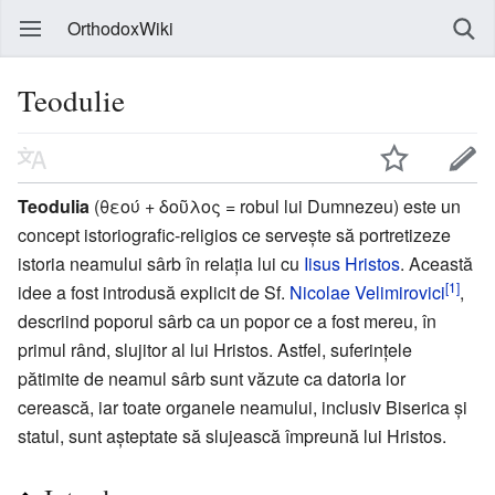
OrthodoxWiki
Teodulie
Teodulia
(θεού + δοῦλος = robul lui Dumnezeu) este un
concept istoriografic-religios ce servește să portretizeze
istoria neamului sârb în relația lui cu
Iisus Hristos
. Această
[1]
idee a fost introdusă explicit de Sf.
Nicolae Velimirovici
,
descriind poporul sârb ca un popor ce a fost mereu, în
primul rând, slujitor al lui Hristos. Astfel, suferințele
pătimite de neamul sârb sunt văzute ca datoria lor
cerească, iar toate organele neamului, inclusiv Biserica și
statul, sunt așteptate să slujească împreună lui Hristos.