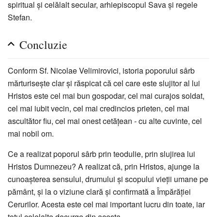
spiritual și celălalt secular, arhiepiscopul Sava și regele
Stefan.
Concluzie
Conform Sf. Nicolae Velimirovici, istoria poporului sârb
mărturisește clar și răspicat că cel care este slujitor al lui
Hristos este cel mai bun gospodar, cel mai curajos soldat,
cel mai iubit vecin, cel mai credincios prieten, cel mai
ascultător fiu, cel mai onest cetățean - cu alte cuvinte, cel
mai nobil om.
Ce a realizat poporul sârb prin teodulie, prin slujirea lui
Hristos Dumnezeu? A realizat că, prin Hristos, ajunge la
cunoașterea sensului, drumului și scopului vieții umane pe
pământ, și la o viziune clară și confirmată a Împărăției
Cerurilor. Acesta este cel mai important lucru din toate, iar
totul celelalte decurge din acesta.