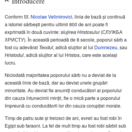
Introducere
Conform Sf.
Nicolae Velimirovici
, linia de bază și continuă
a istoriei sârbești pentru ultimii 800 de ani poate fi
exprimată în două cuvinte:
slujirea Hristosului
(СЛУЖБА
ХРИСТУ). În această perioadă de 8 secole, poporul sârb a
fost cu adevărat
Teodul
, adică slujitor al lui
Dumnezeu
, sau
Hristodul
, adică slujitor al lui Hristos, care este același
lucru.
Niciodată majoritatea poporului sârb nu a deviat de la
această linie de bază, dar au deviat unele grupări
minoritate. Au deviat fie anumiți conducători ai poporului
din cauza întunecimii minții, fie o mică parte a poporului
împreună cu conducătorii lor din cauza corupției morale.
Timp de patru sute și treizeci de ani, evreii au fost robi în
Egipt sub faraoni. La fel de mult timp au fost robi sârbii sub