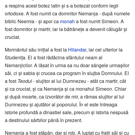
a respins acest botez latin și s-a botezat conform legii
ortodoxe. A fost numit ca domnitor Nemanja - după numele
biblic Neemia - și apoi ca
monah
a fost numit Simeon. A
fost domnitor și martir, iar la bătrânețe a devenit călugăr și
cruciat.
Mormântul său inițial a fost la
Hilandar
, iar cel ulterior la
Studenița. El a fost rădăcina sfântului neam al
Nemanjicilor. A lăsat în urma sa nu doar sângele urmașilor
săi, ci și sabia și crucea ca program în slujba Domnului. El
a fost
Teodul
- slujitor al lui Dumnezeu - atât ca martir, cât
și ca cruciat, și ca Nemanja și ca monahul Simeon. Chiar
și după moarte, ca izvorâtor de mir, a rămas slujitor al lui
Dumnezeu și ajutător al poporului. În el este întreaga
istorie profundă a dinastiei sale, precum și istoria nespusă
a destinului sârbilor până în prezent.
Nemanja a fost stăpân, dar și rob. A luptat cu frații săi și cu