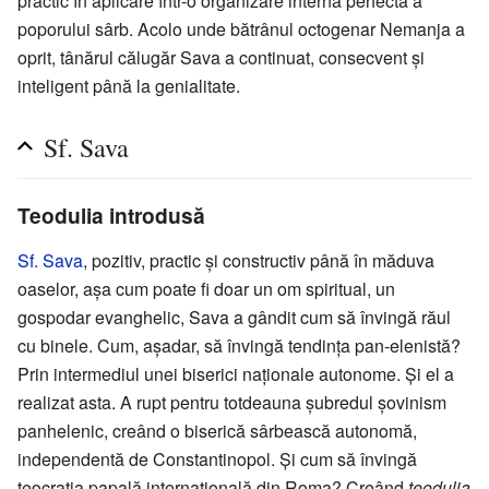
practic în aplicare într-o organizare internă perfectă a
poporului sârb. Acolo unde bătrânul octogenar Nemanja a
oprit, tânărul călugăr Sava a continuat, consecvent și
inteligent până la genialitate.
Sf. Sava
Teodulia introdusă
Sf. Sava
, pozitiv, practic și constructiv până în măduva
oaselor, așa cum poate fi doar un om spiritual, un
gospodar evanghelic, Sava a gândit cum să învingă răul
cu binele. Cum, așadar, să învingă tendința pan-elenistă?
Prin intermediul unei biserici naționale autonome. Și el a
realizat asta. A rupt pentru totdeauna șubredul șovinism
panhelenic, creând o biserică sârbească autonomă,
independentă de Constantinopol. Și cum să învingă
teocrația papală internațională din Roma? Creând
teodulia