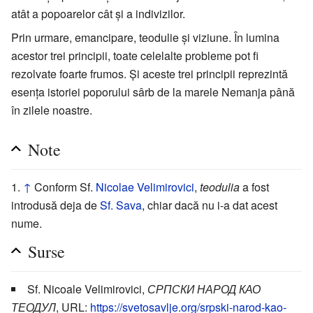
atât a popoarelor cât și a indivizilor.
Prin urmare, emancipare, teodulie și viziune. În lumina
acestor trei principii, toate celelalte probleme pot fi
rezolvate foarte frumos. Și aceste trei principii reprezintă
esența istoriei poporului sârb de la marele Nemanja până
în zilele noastre.
Note
↑
Conform Sf.
Nicolae Velimirovici
,
teodulia
a fost
introdusă deja de
Sf. Sava
, chiar dacă nu i-a dat acest
nume.
Surse
Sf. Nicoale Velimirovici,
СРПСКИ НАРОД КАО
ТЕОДУЛ
, URL:
https://svetosavlje.org/srpski-narod-kao-