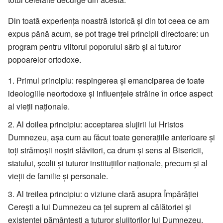
Din toată experiența noastră istorică și din tot ceea ce am
expus până acum, se pot trage trei principii directoare: un
program pentru viitorul poporului sârb și al tuturor
popoarelor ortodoxe.
Primul principiu: respingerea și emanciparea de toate
ideologiile neortodoxe și influențele străine în orice aspect
al vieții naționale.
Al doilea principiu: acceptarea slujirii lui Hristos
Dumnezeu, așa cum au făcut toate generațiile anterioare și
toți strămoșii noștri slăvitori, ca drum și sens al Bisericii,
statului, școlii și tuturor instituțiilor naționale, precum și al
vieții de familie și personale.
Al treilea principiu: o viziune clară asupra Împărăției
Cerești a lui Dumnezeu ca țel suprem al călătoriei și
existenței pământești a tuturor slujitorilor lui Dumnezeu,