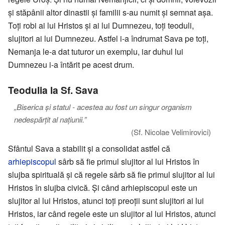
și stăpânii altor dinastii și familii s-au numit și semnat așa.
Toți robi ai lui Hristos și ai lui Dumnezeu, toți teoduli,
slujitori ai lui Dumnezeu. Astfel i-a îndrumat Sava pe toți,
Nemanja le-a dat tuturor un exemplu, iar duhul lui
Dumnezeu i-a întărit pe acest drum.
Teodulia la Sf. Sava
„Biserica și statul - acestea au fost un singur organism
nedespărțit al națiunii.”
(Sf. Nicolae Velimirovici)
Sfântul Sava a stabilit și a consolidat astfel că
arhiepiscopul
sârb să fie primul slujitor al lui Hristos în
slujba spirituală și că regele sârb să fie primul slujitor al lui
Hristos în slujba civică. Și când arhiepiscopul este un
slujitor al lui Hristos, atunci toți preoții sunt slujitori ai lui
Hristos, iar când regele este un slujitor al lui Hristos, atunci