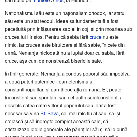
său suflu pe
muntele Athos
, la Hilandar.
Naționalismul său este un naționalism ortodox, iar statul
său este un stat teodul. Ideea sa fundamentală a fost
pecetluită prin înfășurarea sabiei în coji și prin moartea sub
crucea lui Hristos. Pentru că sabia fără
cruce
nu este
nimic, iar crucea este biruitoare și fără sabie, în cele din
urmă. Nemanja niciodată nu a luptat doar cu sabia, fără
cruce, așa cum demonstrează bisericile sale.
În linii generale, Nemanja a condus poporul său împotriva
a două puteri puternice - pan-elenismului
constantinopolitan și pan-theocrația romană. El, poate
inconștient sau spontan, sau cel puțin semiconștient, a
deschis calea către viitorul poporului său, dar a fost
necesar să vină
Sf. Sava
, cel mai mic fiu al său, să își
croiască și să îndrepte complet această cale, să
cristalizeze ideile generale ale părinților săi și să le pună