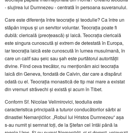
- slujirea lui Dumnezeu - centrată în persoana suveranului.
Care este diferența între teocrație și teodulie? Ca între un
stăpân impus și un servitor voluntar. Teocrația poate fi
dublă: clericală (preoțească) și laică. Teocrația clericală
este singura cunoscută și extrem de detestată în Europa,
iar teocrația laică este cunoscută în lumea musulmană, în
care un calif sau șeic sau șah este purtătorul autorității
divine. Fiind ceva trecător, nu menționăm aici teocrația
laică din Geneva, fondată de Calvin, dar care a dispărut
odată cu el. Teocrația monastică de tip mai mare a existat
din vremuri străvechi și există și acum în Tibet.
Conform Sf. Nicolae Velimirovici, teodulia este
caracteristica principală a tuturor conducătorilor sârbi ai
dinastiei Nemanjićilor. „Robul lui Hristos Dumnezeu” așa
s-au numit și semnat toți, de la Ștefan cel întâi până la
regele Uroș. Și nu numai Nemanjićii, ci și domnii, voievozii