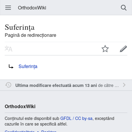
OrthodoxWiki
Suferinţa
Pagină de redirecționare
Redirecționare către:
Suferința
de către
Oql
.
Ultima modificare efectuată acum 13 ani
OrthodoxWiki
Conținutul este disponibil sub
GFDL / CC by-sa
, exceptând
cazurile în care se specifică altfel.
Confidențialitate
Desktop