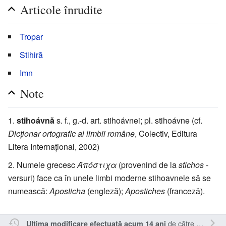
Articole înrudite
Tropar
Stihiră
Imn
Note
stihoávnă
s. f., g.-d. art. stihoávnei; pl. stihoávne (cf.
Dicționar ortografic al limbii române
, Colectiv, Editura
Litera Internațional, 2002)
Numele grecesc
Άπόστιχα
(provenind de la
stichos
-
versuri) face ca în unele limbi moderne stihoavnele să se
numească:
Aposticha
(engleză);
Apostiches
(franceză).
de către
Sîmbotin
Ultima modificare efectuată acum 14 ani