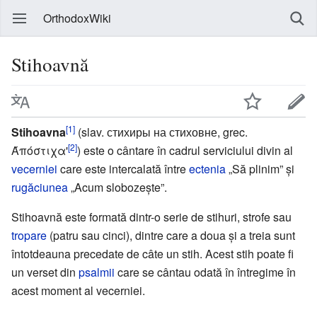
OrthodoxWiki
Stihoavnă
[1]
Stihoavna
(slav. стихиры на стиховне, grec.
[2]
Άπόστιχα'
) este o cântare în cadrul serviciului divin al
vecerniei
care este intercalată între
ectenia
„Să plinim” și
rugăciunea
„Acum slobozește”.
Stihoavnă este formată dintr-o serie de stihuri, strofe sau
tropare
(patru sau cinci), dintre care a doua și a treia sunt
întotdeauna precedate de câte un stih. Acest stih poate fi
un verset din
psalmii
care se cântau odată în întregime în
acest moment al vecerniei.