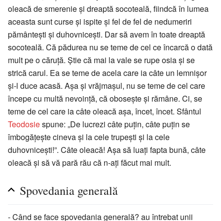
oleacă de smerenie și dreaptă socoteală, fiindcă în lumea
aceasta sunt curse și ispite și fel de fel de nedumeriri
pământești și duhovnicești. Dar să avem în toate dreaptă
socoteală. Că pădurea nu se teme de cel ce încarcă o dată
mult pe o căruță. Știe că mai la vale se rupe osia și se
strică carul. Ea se teme de acela care ia câte un lemnișor
și-l duce acasă. Așa și vrăjmașul, nu se teme de cel care
începe cu multă nevoință, că obosește și rămâne. Ci, se
teme de cel care ia câte oleacă așa, încet, încet. Sfântul
Teodosie
spune: „De lucrezi câte puțin, câte puțin se
îmbogățește cineva și la cele trupești și la cele
duhovnicești!”. Câte oleacă! Așa să luați fapta bună, câte
oleacă și să vă pară rău că n-ați făcut mai mult.
Spovedania generală
- Când se face spovedania generală? au întrebat unii