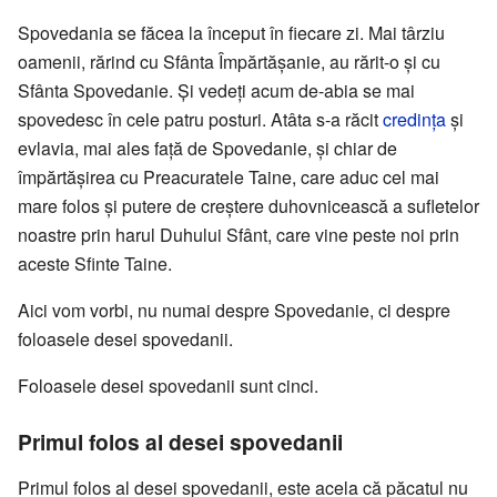
Spovedania se făcea la început în fiecare zi. Mai târziu
oamenii, rărind cu Sfânta Împărtășanie, au rărit-o și cu
Sfânta Spovedanie. Și vedeți acum de-abia se mai
spovedesc în cele patru posturi. Atâta s-a răcit
credința
și
evlavia, mai ales față de Spovedanie, și chiar de
împărtășirea cu Preacuratele Taine, care aduc cel mai
mare folos și putere de creștere duhovnicească a sufletelor
noastre prin harul Duhului Sfânt, care vine peste noi prin
aceste Sfinte Taine.
Aici vom vorbi, nu numai despre Spovedanie, ci despre
foloasele desei spovedanii.
Foloasele desei spovedanii sunt cinci.
Primul folos al desei spovedanii
Primul folos al desei spovedanii, este acela că păcatul nu