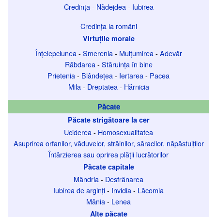
Credința
-
Nădejdea
-
Iubirea
Credința la români
Virtuțile morale
Înțelepciunea
-
Smerenia
-
Mulțumirea
-
Adevăr
Răbdarea
-
Stăruința în bine
Prietenia
-
Blândețea
-
Iertarea
-
Pacea
Mila
-
Dreptatea
-
Hărnicia
Păcate
Păcate strigătoare la cer
Uciderea
-
Homosexualitatea
Asuprirea orfanilor, văduvelor, străinilor, săracilor, năpăstuiților
Întârzierea sau oprirea plății lucrătorilor
Păcate capitale
Mândria
-
Desfrânarea
Iubirea de arginți
-
Invidia
-
Lăcomia
Mânia
-
Lenea
Alte păcate