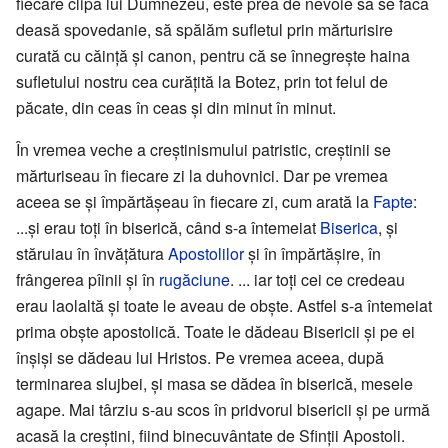
fiecare clipă lui Dumnezeu, este prea de nevoie să se facă
deasă spovedanie, să spălăm sufletul prin mărturisire
curată cu căință și canon, pentru că se înnegrește haina
sufletului nostru cea curățită la Botez, prin tot felul de
păcate, din ceas în ceas și din minut în minut.
În vremea veche a creștinismului patristic, creștinii se
mărturiseau în fiecare zi la duhovnici. Dar pe vremea
aceea se și împărtășeau în fiecare zi, cum arată la
Fapte
:
...și erau toți în biserică, când s-a întemeiat
Biserica
, și
stăruiau în învățătura
Apostolilor
și în împărtășire, în
frângerea pîinii și în
rugăciune
. ... iar toți cei ce credeau
erau laolaltă și toate le aveau de obște. Astfel s-a întemeiat
prima obște apostolică. Toate le dădeau Bisericii și pe ei
înșiși se dădeau lui Hristos. Pe vremea aceea, după
terminarea slujbei, și masa se dădea în biserică, mesele
agape. Mai târziu s-au scos în pridvorul bisericii și pe urmă
acasă la creștini, fiind binecuvântate de Sfinții Apostoli.