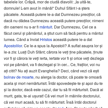
tabelele lor. Crăpă, mor de ciudă diavolii: „Ia uită-te,
domnule! L-am avut în mână!” Duhul Sfânt i-a șters
păcatele. Această putere le-a dat Dumnezeu preoților, că
dacă nu dădea Dumnezeu această putere preoților, nimeni
din oameni nu s-ar fi
mântuit
. Dar Dumnezeu, Cel ce a
făcut cerul și pământul, a știut cum să facă pentru a mântui
lumea. Când a înviat
Hristos
această putere le-a dat
Apostolilor
. Ce le-a spus la Apostoli? A suflat asupra lor și
le-a zis: Luați Duh Sfânt; cărora le veți ține păcatele, ținute
vor fi și cărora le veți ierta, iertate vor fi și orice veți dezlega
voi pe pământ, va fi dezlegat și în cer... Ce, fraților, voi nu
ați citit? Nu ați auzit Evanghelia? Deci, când vezi că ești
bolnav de moarte
, nu alerga la doctor, că poate te omoară
acela și mori nemărturisit. Întâi spovedește-te și apoi du-te
și la doctor, dacă este cazul, dar tu să fii mărturisit. Dacă ai
murit, gata, te-ai ușurat! Că vei muri în mâinile doctorului,
că vei muri acasă, tu să fii mărturisit. Însă întâi doctorul