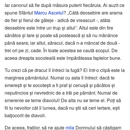
Iar canonul să fie după măsura puterii fiecăruia. Ai auzit ce
spune Sfântul
Marcu Ascetul
? „Câtă deosebire are arama
de fier și fierul de găteje - adică de vreascuri -, atâta
deosebire este între un trup și altul”. Altul este din fire
sănătos și tare și poate să postească și să nu mănânce
până seara; iar altul, săracul, dacă n-a mâncat de două -
trei ori pe zi, cade. În toate acestea se caută scopul. De
aceea dreapta socoteală este împărăteasa faptelor bune.
Tu crezi că pe dracul îl întreci la fugă? El într-o clipă este la
marginea pământului. Numai cu asta îl întreci: dacă te
smerești și te socotești a fi praf și cenușă și păcătos și
neputincios și nevrednic de a trăi pe pământ. Numai de
smerenie se teme diavolul! De alta nu se teme el. Poți să
fii tu nevoitor cât îi lumea, dacă nu știi să ceri iertare, ești
batjocorit de diavoli.
De aceea, fraților, să ne ajute
mila
Domnului să câștigam