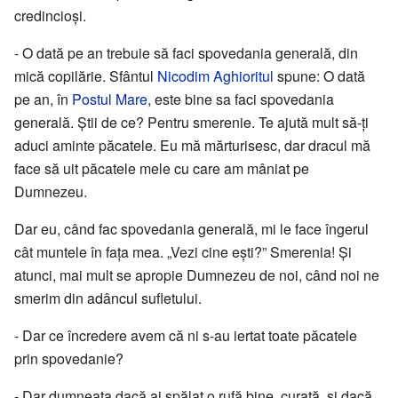
credincioși.
- O dată pe an trebuie să faci spovedania generală, din
mică copilărie. Sfântul
Nicodim Aghioritul
spune: O dată
pe an, în
Postul Mare
, este bine sa faci spovedania
generală. Știi de ce? Pentru smerenie. Te ajută mult să-ți
aduci aminte păcatele. Eu mă mărturisesc, dar dracul mă
face să uit păcatele mele cu care am mâniat pe
Dumnezeu.
Dar eu, când fac spovedania generală, mi le face îngerul
cât muntele în fața mea. „Vezi cine ești?” Smerenia! Și
atunci, mai mult se apropie Dumnezeu de noi, când noi ne
smerim din adâncul sufletului.
- Dar ce încredere avem că ni s-au iertat toate păcatele
prin spovedanie?
- Dar dumneata dacă ai spălat o rufă bine, curată, și dacă