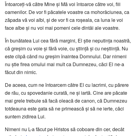
Întoarceți-vă către Mine și Mă voi întoarce către voi, fiii
oamenilor. De vor fi păcatele voastre ca mohorâciunea, ca
zăpada vă voi albi, și de vor fi ca roșeala, ca luna le voi
face albe și nu voi mai pomeni cele dintâi ale voastre.
În bunătatea Lui cea fără margini, El știe neputința noastră,
că greșim cu voie și fără voie, cu știință și cu neștiință. Nu
este clipă când nu greșim înaintea Domnului. Dar nimeni
nu știe firea omului mai mult ca Dumnezeu, căci El ne-a
făcut din nimic.
De aceea, cum ne întoarcem către El cu lacrimi, cu părere
de rău, cu spovedanie curată, ne și iartă. Cine are păcate
mai grele trebuie să facă oleacă de canon, că Dumnezeu
totdeauna este gata să ne primească și să ne ierte, căci
suntem zidirea Lui.
Nimeni nu L-a făcut pe Hristos să coboare din cer, decât