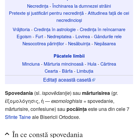
Necredința
-
Închinarea la dumnezei străini
Pretexte și justificări pentru necredință
-
Atitudinea față de cei
necredincioși
Vrăjitoria
-
Credința în astrologie
-
Credința în reîncarnare
Egoism
-
Furt
-
Nedreptatea
-
Lovirea
-
Gândurile rele
Nesocotirea părinților
-
Nesăbuința
-
Nepăsarea
Păcatele limbii
Minciuna
-
Mărturia mincinoasă
-
Hula
-
Cârtirea
Cearta
-
Bârfa
-
Limbuția
Editați această casetă
Spovedania
(sl.
ispovĕdanije
) sau
mărturisirea
(gr.
ἐξομολόγησις, ἡ —
exomologhisis
= spovedanie,
mărturisire, confesiune) sau
pocăința
este una din cele 7
Sfinte Taine
ale Bisericii Ortodoxe.
În ce constă spovedania