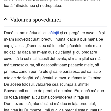
toată întinăciunea și nedreptatea.
Valoarea spovedaniei
Dacă mi-am mărturisit cu
căință
și cu pregătire cuvenită și
m-am spovedit curat, preotul, numai dacă a pus mâna pe
cap și a zis: „Dumnezeu să te ierte”, păcatele mele s-au
ridicat. Iar dacă nu m-am dus cu căință și cu pregătire
cuvenită la cel mai iscusit duhovnic, și n-am știut să mă
mărturisesc curat, să descopăr toate păcatele mele, să
primesc canon pentru ele și să le părăsesc, pot să fac o
mie de dezlegări, că păcatul, otrava, a rămas tot în mine.
De aceea folosul, valoarea cea scumpă a Sfintei
Spovedanii nu ține de preot, ci de mine. Eu, dacă mă duc
cu toată sfințenia, cu toată convingerea în fața lui
Dumnezeu - că, atunci când mă duc în fața preotului,
înaintea lui Dumnezeu mă duc, că preotul este numai un