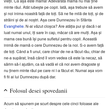
vieții. Că așa este mama! Adevărata mamă nu mai ține
minte răul. Atât iubește pe copii. Iată, așa trebuie să avem
și noi inima noastră față de toți. Să ne fie milă de toți, și de
străini și de ai noștri. Așa cere Dumnezeu în Sfânta
Evanghelie
. N-ai văzut cloșca? Are atâția pui și dacă i-ai
luat numai unul, iți sare în cap, măcar că are mulți. Așa și
mama cea bună își pune sufletul pentru copii. Această
inimă de mamă o cere Dumnezeu de la noi. S-o avem față
de toți. Când a fi unul, care chiar de ne-a făcut rău, chiar de
ne-a supărat, însă când îl vom vedea că este la necaz, să
sărim să-l ajutăm, ca să vadă el că noi avem dragoste și
nu ținem minte răul pe care ni l-a făcut el. Numai așa vom
fi fii ai lui Dumnezeu după dar.
Folosul desei spovedanii
Acum să spunem pe scurt despre cele cinci foloase ale