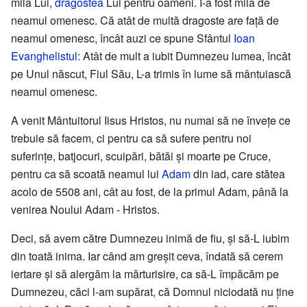
mila Lui,
dragostea
Lui pentru oameni. I-a fost milă de
neamul omenesc. Că atât de multă dragoste are față de
neamul omenesc, încât auzi ce spune Sfântul
Ioan
Evanghelistul
: Atât de mult a iubit Dumnezeu lumea, încât
pe Unul născut, Fiul Său, L-a trimis în lume să mântuiască
neamul omenesc.
A venit Mântuitorul Iisus Hristos, nu numai să ne învețe ce
trebuie să facem, ci pentru ca să sufere pentru noi
suferințe, batjocuri, scuipări, bătăi și moarte pe Cruce,
pentru ca să scoată neamul lui
Adam
din iad, care stătea
acolo de 5508 ani, cât au fost, de la primul Adam, până la
venirea Noului Adam - Hristos.
Deci, să avem către Dumnezeu inimă de fiu, și să-L iubim
din toată inima. Iar când am greșit ceva, îndată să cerem
iertare și să alergăm la mărturisire, ca să-L împăcăm pe
Dumnezeu, căci l-am supărat, că Domnul niciodată nu ține