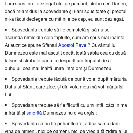
i-am spus, nu-i dezlegat nici pe pământ, nici în cer. Dar eu,
dacă m-am dus la spovedanie și i-am spus toate și preotul
mi-a făcut dezlegare cu mâinile pe cap, eu sunt dezlegat.
Spovedania trebuie să fie completă și să nu se
ascundă nimic din cele făptuite, cum am spus mai înainte.
Ai auzit ce spune Sfântul
Apostol Pavel
? Cuvântul lui
Dumnezeu este mai ascuțit decât toată sabia cea cu două
tăișuri și străbate până la despărțitura trupului de a
duhului, cea mai înaltă unire între om și Dumnezeu.
Spovedania trebuie făcută de bună voie, după mărturia
Duhului Sfânt, care zice: și din voia mea mă voi mărturisi
Lui;
Spovedania trebuie să fie făcută cu umilință, căci inima
înfrântă și
smerită
Dumnezeu nu o va urgisi;
Spovedania să nu fie prihănitoare, adică să nu dăm
vina pe nimeni, nici pe oameni, nici pe vreo altă zidire a lui