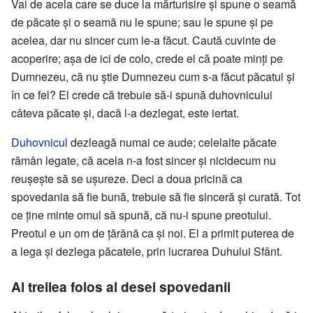
Vai de acela care se duce la mărturisire și spune o seamă
de păcate și o seamă nu le spune; sau le spune și pe
acelea, dar nu sincer cum le-a făcut. Caută cuvinte de
acoperire; așa de ici de colo, crede el că poate minți pe
Dumnezeu, că nu știe Dumnezeu cum s-a făcut păcatul și
în ce fel? El crede că trebuie să-i spună duhovnicului
câteva păcate și, dacă l-a dezlegat, este iertat.
Duhovnicul
dezleagă numai ce aude; celelalte păcate
rămân legate, că acela n-a fost sincer și nicidecum nu
reușește să se ușureze. Deci a doua pricină ca
spovedania să fie bună, trebuie să fie sinceră și curată. Tot
ce ține minte omul să spună, că nu-i spune preotului.
Preotul e un om de țărână ca și noi. El a primit puterea de
a lega și dezlega păcatele, prin lucrarea Duhului Sfânt.
Al treilea folos al desei spovedanii