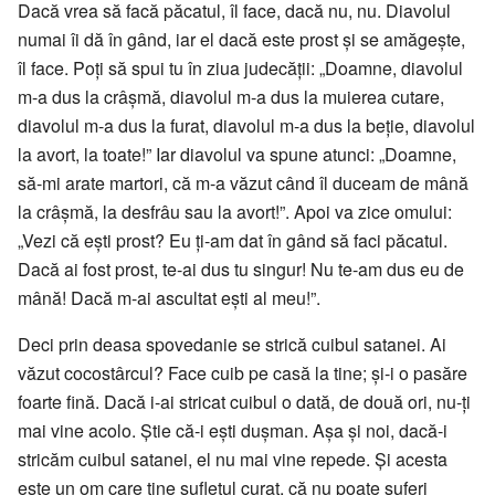
Dacă vrea să facă păcatul, îl face, dacă nu, nu. Diavolul
numai îi dă în gând, iar el dacă este prost și se amăgește,
îl face. Poți să spui tu în ziua judecății: „Doamne, diavolul
m-a dus la crâșmă, diavolul m-a dus la muierea cutare,
diavolul m-a dus la furat, diavolul m-a dus la beție, diavolul
la avort, la toate!” Iar diavolul va spune atunci: „Doamne,
să-mi arate martori, că m-a văzut când îl duceam de mână
la crâșmă, la desfrâu sau la avort!”. Apoi va zice omului:
„Vezi că ești prost? Eu ți-am dat în gând să faci păcatul.
Dacă ai fost prost, te-ai dus tu singur! Nu te-am dus eu de
mână! Dacă m-ai ascultat ești al meu!”.
Deci prin deasa spovedanie se strică cuibul satanei. Ai
văzut cocostârcul? Face cuib pe casă la tine; și-i o pasăre
foarte fină. Dacă i-ai stricat cuibul o dată, de două ori, nu-ți
mai vine acolo. Știe că-i ești dușman. Așa și noi, dacă-i
stricăm cuibul satanei, el nu mai vine repede. Și acesta
este un om care ține sufletul curat, că nu poate suferi