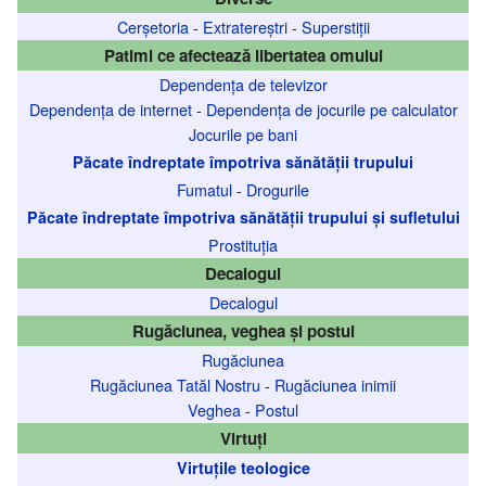
Cerșetoria
-
Extratereștri
-
Superstiții
Patimi ce afectează libertatea omului
Dependența de televizor
Dependența de internet
-
Dependența de jocurile pe calculator
Jocurile pe bani
Păcate îndreptate împotriva sănătății trupului
Fumatul
-
Drogurile
Păcate îndreptate împotriva sănătății trupului și sufletului
Prostituția
Decalogul
Decalogul
Rugăciunea, veghea și postul
Rugăciunea
Rugăciunea Tatăl Nostru
-
Rugăciunea inimii
Veghea
-
Postul
Virtuți
Virtuțile teologice