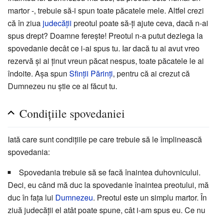
martor -, trebuie să-i spun toate păcatele mele. Altfel crezi
că în ziua
judecății
preotul poate să-ți ajute ceva, dacă n-ai
spus drept? Doamne ferește! Preotul n-a putut dezlega la
spovedanie decât ce i-ai spus tu. Iar dacă tu ai avut vreo
rezervă și ai ținut vreun păcat nespus, toate păcatele le ai
îndoite. Așa spun
Sfinții Părinți
, pentru că ai crezut că
Dumnezeu nu știe ce ai făcut tu.
Condițiile spovedaniei
Iată care sunt condițiile pe care trebuie să le împlinească
spovedania:
Spovedania trebuie să se facă înaintea duhovnicului.
Deci, eu când mă duc la spovedanie înaintea preotului, mă
duc în fața lui
Dumnezeu
. Preotul este un simplu martor. În
ziuă judecății el atât poate spune, cât i-am spus eu. Ce nu