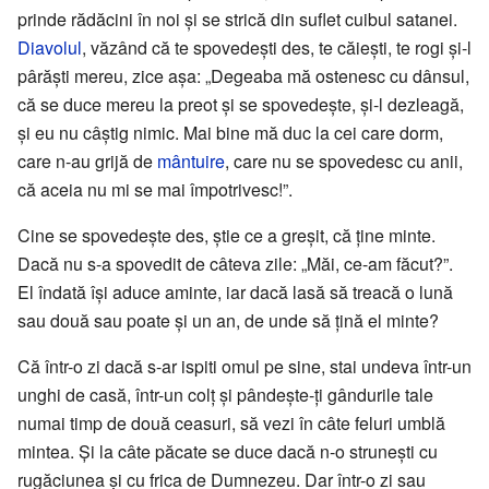
prinde rădăcini în noi și se strică din suflet cuibul satanei.
Diavolul
, văzând că te spovedești des, te căiești, te rogi și-l
pârăști mereu, zice așa: „Degeaba mă ostenesc cu dânsul,
că se duce mereu la preot și se spovedește, și-l dezleagă,
și eu nu câștig nimic. Mai bine mă duc la cei care dorm,
care n-au grijă de
mântuire
, care nu se spovedesc cu anii,
că aceia nu mi se mai împotrivesc!”.
Cine se spovedește des, știe ce a greșit, că ține minte.
Dacă nu s-a spovedit de câteva zile: „Măi, ce-am făcut?”.
El îndată își aduce aminte, iar dacă lasă să treacă o lună
sau două sau poate și un an, de unde să țină el minte?
Că într-o zi dacă s-ar ispiti omul pe sine, stai undeva într-un
unghi de casă, într-un colț și pândește-ți gândurile tale
numai timp de două ceasuri, să vezi în câte feluri umblă
mintea. Și la câte păcate se duce dacă n-o strunești cu
rugăciunea și cu frica de Dumnezeu. Dar într-o zi sau