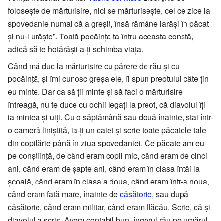
folosește de mărturisire, nici se mărturisește, cel ce zice la
spovedanie numai că a greșit, însă rămâne iarăși în păcat
și nu-l urăște”. Toată pocăința ta întru aceasta constă,
adică să te hotărăști a-ți schimba viața.
Când mă duc la mărturisire cu părere de rău și cu
pocăință, și îmi cunosc greșalele, îi spun preotului câte țin
eu minte. Dar ca să ții minte și să faci o mărturisire
întreagă, nu te duce cu ochii legați la preot, că diavolul îți
ia mintea și uiți. Cu o săptămână sau două înainte, stai într-
o cameră liniștită, ia-ți un caiet și scrie toate păcatele tale
din copilărie până în ziua spovedaniei. Ce păcate am eu
pe conștiință, de când eram copil mic, când eram de cinci
ani, când eram de șapte ani, când eram în clasa întâi la
școală, când eram în clasa a doua, când eram într-a noua,
când eram fată mare, înainte de
căsătorie
, sau după
căsătorie, când eram militar, când eram flăcău. Scrie, că și
diavolul a scris. Avem contabil bun, îngerul rău pe umărul