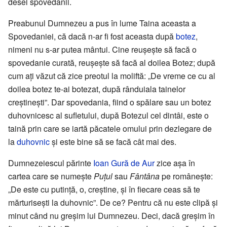
desei spovedanii.
Preabunul Dumnezeu a pus în lume Taina aceasta a
Spovedaniei, că dacă n-ar fi fost aceasta după
botez
,
nimeni nu s-ar putea mântui. Cine reușește să facă o
spovedanie curată, reușește să facă al doilea Botez; după
cum ați văzut că zice preotul la moliftă: „De vreme ce cu al
doilea botez te-ai botezat, după rânduiala tainelor
creștinești”. Dar spovedania, fiind o spălare sau un botez
duhovnicesc al sufletului, după Botezul cel dintâi, este o
taină prin care se iartă păcatele omului prin dezlegare de
la
duhovnic
și este bine să se facă cât mai des.
Dumnezeiescul părinte
Ioan Gură de Aur
zice așa în
cartea care se numește
Puțul
sau
Fântâna
pe românește:
„De este cu putință, o, creștine, și în fiecare ceas să te
mărturisești la duhovnic”. De ce? Pentru că nu este clipă și
minut când nu greșim lui Dumnezeu. Deci, dacă greșim în