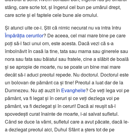
stâng, care scrie tot, și îngerul cel bun pe umărul drept,
care scrie și el faptele cele bune ale omului.
Și atunci uite ce-i. Știi că nimic necurat nu va intra întru
Împărăția cerurilor
? De aceea, cel mai mare bine pe care
poți să-l faci unui om, este acesta. Dacă vezi că s-a
îmbolnăvit în casă la tine, tata sau mama sau ginerele sau
nora sau fata sau băiatul sau fratele, cine a slăbit de boală
și se apropie de moarte, nu se poate un bine mai mare
decât să-i aduci preotul repede. Nu doctorul. Doctorul este
un bolovan de pământ ca și tine! Preotul a luat dar de la
Dumnezeu. Nu ați auzit în
Evanghelie
? Ce veți lega voi pe
pământ, va fi legat și în ceruri și ce veți dezlega voi pe
pământ, va fi dezlegat și în ceruri! Dacă ai reușit să-l
spovedești curat înainte de moarte, i-ai salvat sufletul.
Când se duce la vămi, sufletul care a avut păcate, dacă le-
a dezlegat preotul aici, Duhul Sfânt a șters tot de pe