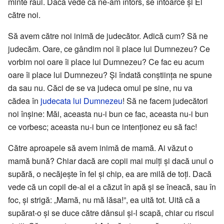
minte răul. Dacă vede că ne-am întors, se întoarce și El
către noi.
Să avem către noi inimă de judecător. Adică cum? Să ne
judecăm. Oare, ce gândim noi îi place lui Dumnezeu? Ce
vorbim noi oare îi place lui Dumnezeu? Ce fac eu acum
oare îi place lui Dumnezeu? Și îndată conștiința ne spune
da sau nu. Căci de se va judeca omul pe sine, nu va
cădea în
judecata lui Dumnezeu
! Să ne facem judecători
noi înșine: Măi, aceasta nu-i bun ce fac, aceasta nu-i bun
ce vorbesc; aceasta nu-i bun ce intenționez eu să fac!
Către aproapele să avem inimă de mamă. Ai văzut o
mamă bună? Chiar dacă are copii mai mulți și dacă unul o
supără, o necăjește în fel și chip, ea are milă de toți. Dacă
vede că un copil de-al ei a căzut în apă și se îneacă, sau în
foc, și strigă: „Mamă, nu mă lăsa!”, ea uită tot. Uită că a
supărat-o și se duce către dânsul și-l scapă, chiar cu riscul