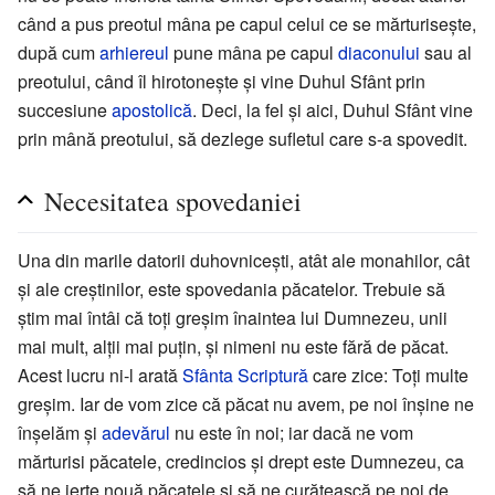
când a pus preotul mâna pe capul celui ce se mărturisește,
după cum
arhiereul
pune mâna pe capul
diaconului
sau al
preotului, când îl hirotonește și vine Duhul Sfânt prin
succesiune
apostolică
. Deci, la fel și aici, Duhul Sfânt vine
prin mână preotului, să dezlege sufletul care s-a spovedit.
Necesitatea spovedaniei
Una din marile datorii duhovnicești, atât ale monahilor, cât
și ale creștinilor, este spovedania păcatelor. Trebuie să
știm mai întâi că toți greșim înaintea lui Dumnezeu, unii
mai mult, alții mai puțin, și nimeni nu este fără de păcat.
Acest lucru ni-l arată
Sfânta Scriptură
care zice: Toți multe
greșim. Iar de vom zice că păcat nu avem, pe noi înșine ne
înșelăm și
adevărul
nu este în noi; iar dacă ne vom
mărturisi păcatele, credincios și drept este Dumnezeu, ca
să ne ierte nouă păcatele și să ne curățească pe noi de