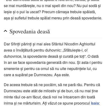
se mai murdărește, nu o mai speli din nou? Nu pui sodă și
leșie și o pui la uscat? Precum cămașa trebuie spălată,
așa și sufletul trebuie spălat mereu prin deasă spovedanie.
Spovedania deasă
Dar Sfinții părinți și mai ales Sfântul Nicodim Aghioritul
avea o învățătură pentru duhovnic: „Sfătuiește-i, o!
duhovnice, la spovedanie deasă și curată pe toți”. O dată
în an se face spovedania generală din nou. Și asta-i pentru
smerenie și pentru ca omul să nu uite neputințele lui, cu
care a supărat pe Dumnezeu. Așa este.
De aceea trebuie să ne pocăim, să ne pară rău. Pentru că
Dumnezeu este atât de milostiv și de bun, că nu mai ține
minte răul ce-am făcut, dacă noi ne întoarcem din toată
inima și ne mărturisim. Ați văzut ce spune proorocul
Isaia
: