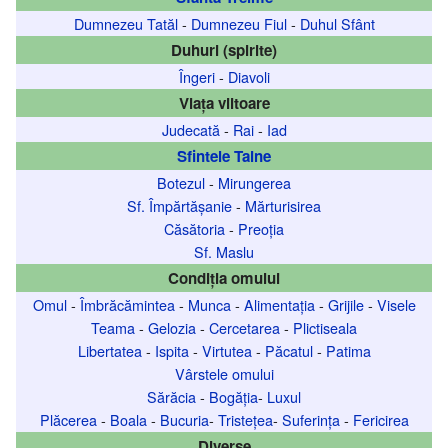
Dumnezeu Tatăl
-
Dumnezeu Fiul
-
Duhul Sfânt
Duhuri (spirite)
Îngeri
-
Diavoli
Viața viitoare
Judecată
-
Rai
-
Iad
Sfintele Taine
Botezul
-
Mirungerea
Sf. Împărtășanie
-
Mărturisirea
Căsătoria
-
Preoția
Sf. Maslu
Condiția omului
Omul
-
Îmbrăcămintea
-
Munca
-
Alimentația
-
Grijile
-
Visele
Teama
-
Gelozia
-
Cercetarea
-
Plictiseala
Libertatea
-
Ispita
-
Virtutea
-
Păcatul
-
Patima
Vârstele omului
Sărăcia
-
Bogăția
-
Luxul
Plăcerea
-
Boala
-
Bucuria
-
Tristețea
-
Suferința
-
Fericirea
Diverse