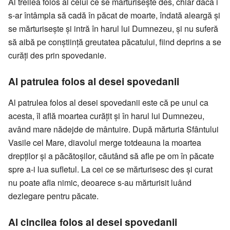
Al treilea folos al celui ce se mărturisește des, chiar dacă i
s-ar întâmpla să cadă în păcat de moarte, îndată aleargă și
se mărturisește și intră în harul lui Dumnezeu, și nu suferă
să aibă pe conștiință greutatea păcatului, fiind deprins a se
curăți des prin spovedanie.
Al patrulea folos al desei spovedanii
Al patrulea folos al desei spovedanii este că pe unul ca
acesta, îl află moartea curățit și în harul lui Dumnezeu,
având mare nădejde de mântuire. După mărturia Sfântului
Vasile cel Mare, diavolul merge totdeauna la moartea
drepților și a păcătoșilor, căutând să afle pe om în păcate
spre a-i lua sufletul. La cei ce se mărturisesc des și curat
nu poate afla nimic, deoarece s-au mărturisit luând
dezlegare pentru păcate.
Al cincilea folos al desei spovedanii