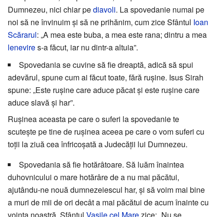
Dumnezeu, nici chiar pe
diavoli
. La spovedanie numai pe
noi să ne învinuim și să ne prihănim, cum zice Sfântul
Ioan
Scărarul
: „A mea este buba, a mea este rana; dintru a mea
lenevire
s-a făcut, iar nu dintr-a altuia”.
Spovedania se cuvine să fie dreaptă, adică să spui
adevărul, spune cum ai făcut toate, fără rușine. Isus Sirah
spune: „Este rușine care aduce păcat și este rușine care
aduce slavă și har”.
Rușinea aceasta pe care o suferi la spovedanie te
scutește pe tine de rușinea aceea pe care o vom suferi cu
toții la ziuă cea înfricoșată a Judecății lui Dumnezeu.
Spovedania să fie hotărâtoare. Să luăm înaintea
duhovnicului o mare hotărâre de a nu mai păcătui,
ajutându-ne nouă dumnezeiescul har, și să voim mai bine
a muri de mii de ori decât a mai păcătui de acum înainte cu
voința noastră. Sfântul
Vasile cel Mare
zice: „Nu se