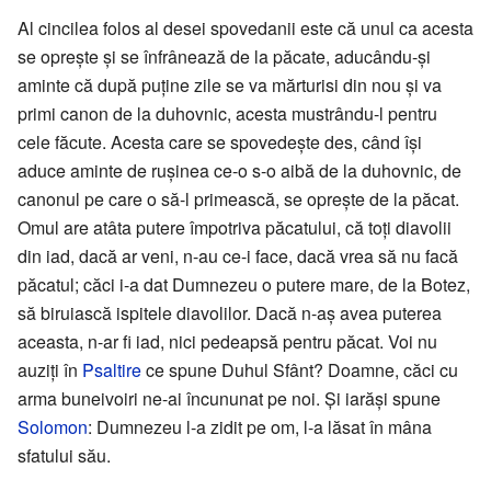
Al cincilea folos al desei spovedanii este că unul ca acesta
se oprește și se înfrânează de la păcate, aducându-și
aminte că după puține zile se va mărturisi din nou și va
primi canon de la duhovnic, acesta mustrându-l pentru
cele făcute. Acesta care se spovedește des, când își
aduce aminte de rușinea ce-o s-o aibă de la duhovnic, de
canonul pe care o să-l primească, se oprește de la păcat.
Omul are atâta putere împotriva păcatului, că toți diavolii
din iad, dacă ar veni, n-au ce-i face, dacă vrea să nu facă
păcatul; căci i-a dat Dumnezeu o putere mare, de la Botez,
să biruiască ispitele diavolilor. Dacă n-aș avea puterea
aceasta, n-ar fi iad, nici pedeapsă pentru păcat. Voi nu
auziți în
Psaltire
ce spune Duhul Sfânt? Doamne, căci cu
arma buneivoiri ne-ai încununat pe noi. Și iarăși spune
Solomon
: Dumnezeu l-a zidit pe om, l-a lăsat în mâna
sfatului său.