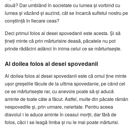
două? Dar umblând în societate cu lumea și vorbind cu
lumea și văzând și auzind, cât se încarcă sufletul nostru pe
conștiință în fiecare ceas?
Deci primul folos al desei spovedanii este acesta. Și să
țineți minte că prin mărturisire deasă, păcatele nu pot
prinde rădăcini adânci în inima celui ce se mărturisește.
Al doilea folos al desei spovedanii
Al doilea folos al desei spovedanii este că omul ține minte
ușor greșelile făcute de la ultima spovedanie, pe când cel
ce se mărturisește rar, cu anevoie poate să-și aducă
aminte de toate câte a făcut. Astfel, multe din păcate rămân
nespovedite și, prin urmare, neiertate. Pentru aceea
diavolul i le aduce aminte în ceasul morții, dar fără de
folos, căci i se leagă limba și nu le mai poate mărturisi.