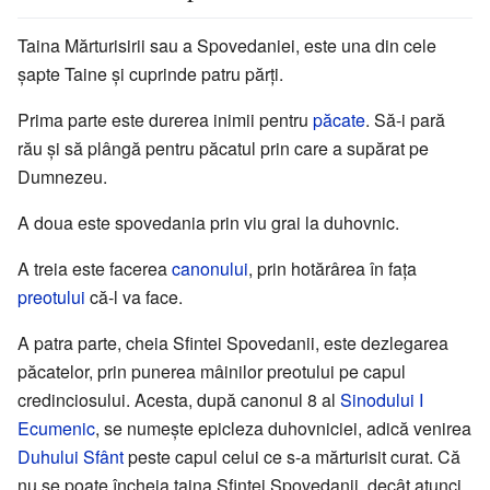
Taina Mărturisirii sau a Spovedaniei, este una din cele
șapte Taine și cuprinde patru părți.
Prima parte este durerea inimii pentru
păcate
. Să-i pară
rău și să plângă pentru păcatul prin care a supărat pe
Dumnezeu.
A doua este spovedania prin viu grai la duhovnic.
A treia este facerea
canonului
, prin hotărârea în fața
preotului
că-l va face.
A patra parte, cheia Sfintei Spovedanii, este dezlegarea
păcatelor, prin punerea mâinilor preotului pe capul
credinciosului. Acesta, după canonul 8 al
Sinodului I
Ecumenic
, se numește epicleza duhovniciei, adică venirea
Duhului Sfânt
peste capul celui ce s-a mărturisit curat. Că
nu se poate încheia taina Sfintei Spovedanii, decât atunci