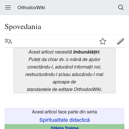
OrthodoxWiki
Spovedania
Acest articol necesită
îmbunătățiri
.
Puteți da chiar dv. o mână de ajutor
corectându-l, aducând informații noi,
restructurându-l și/sau aducându-l mai
aproape de
standardele de editare OrthodoxWiki.
Acest articol face parte din seria
Spiritualitate didactică
Sfânta Treime