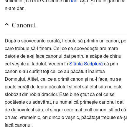
sufletelor, că el te va scoate din
iad
. Așa. Și nu te gândi că
n-are dar.
Canonul
După o spovedanie curată, trebuie să primim un canon, pe
care trebuie să-l ținem. Cel ce se spovedește are mare
datorie de a-și face canonul dat pentru a scăpa de chinul
cel veșnic al iadului. Vedem în
Sfânta Scriptură
că prin
canon s-au curățit toți cei ce au păcătuit înaintea
Domnului. Altfel, cel ce a primit canon și nu-l face, nu se
poate curăți de lepra păcatului și nici sufletul său nu este
slobozit din robia dracilor. Este bine știut că cel ce se
pocăiește cu adevărat, nu numai că primește canonul dat
de duhovnicul său, ci singur cere mai mult canon, știind că
ori aici vremelnic, ori dincolo veșnic, păcătoșii trebuie să-și
facă canonul.