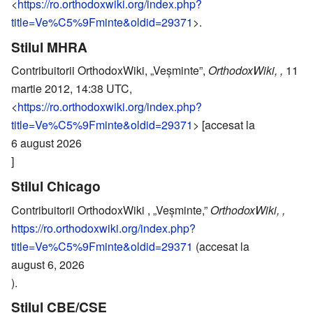
<
https://ro.orthodoxwiki.org/index.php?
title=Ve%C5%9Fminte&oldid=29371
>.
Stilul MHRA
Contribuitorii OrthodoxWiki, „Veşminte”,
OrthodoxWiki, ,
11
martie 2012, 14:38 UTC,
<
https://ro.orthodoxwiki.org/index.php?
title=Ve%C5%9Fminte&oldid=29371
> [accesat la
6 august 2026
]
Stilul Chicago
Contribuitorii OrthodoxWiki , „Veşminte,”
OrthodoxWiki, ,
https://ro.orthodoxwiki.org/index.php?
title=Ve%C5%9Fminte&oldid=29371
(accesat la
august 6, 2026
).
Stilul CBE/CSE