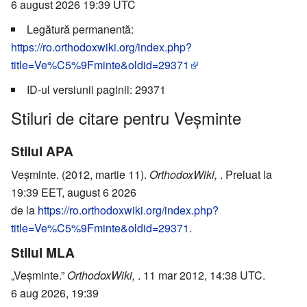
6 august 2026 19:39 UTC
Legătură permanentă:
https://ro.orthodoxwiki.org/index.php?
title=Ve%C5%9Fminte&oldid=29371
ID-ul versiunii paginii: 29371
Stiluri de citare pentru Veşminte
Stilul APA
Veşminte. (2012, martie 11).
OrthodoxWiki,
. Preluat la
19:39 EET, august 6 2026
de la
https://ro.orthodoxwiki.org/index.php?
title=Ve%C5%9Fminte&oldid=29371
.
Stilul MLA
„Veşminte.”
OrthodoxWiki,
. 11 mar 2012, 14:38 UTC.
6 aug 2026, 19:39