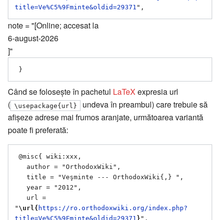
title=Ve%C5%9Fminte&oldid=29371
note = "[Online; accesat la
6-august-2026
]"
Când se folosește în pachetul
LaTeX
expresia url
(
undeva în preambul) care trebuie să
\usepackage{url}
afișeze adrese mai frumos aranjate, următoarea variantă
poate fi preferată:
 @misc{ wiki:xxx,

   author = "OrthodoxWiki",

   title = "Veşminte --- OrthodoxWiki{,} ",

   year = "2012",

   url = 
"
\url{
https://ro.orthodoxwiki.org/index.php?
title=Ve%C5%9Fminte&oldid=29371
}