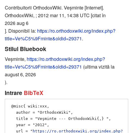
Contribuitorii OrthodoxWiki. Veşminte [Internet].
OrthodoxWiki, ; 2012 mar 11, 14:38 UTC [citat în
2026 aug 6
]. Disponibil la:
https://ro.orthodoxwiki.org/index.php?
title=Ve%C5%9Fminte&oldid=29371
.
Stilul Bluebook
Veşminte,
https://ro.orthodoxwiki.org/index.php?
title=Ve%C5%9Fminte&oldid=29371
(ultima vizită la
august 6, 2026
).
Intrare
BibTeX
 @misc{ wiki:xxx,

   author = "OrthodoxWiki",

   title = "Veşminte --- OrthodoxWiki{,} ",

   year = "2012",

   url = "
https://ro.orthodoxwiki.org/index.php?