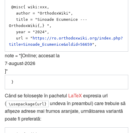
 @misc{ wiki:xxx,

   author = "OrthodoxWiki",

   title = "Sinoade Ecumenice --- 
OrthodoxWiki{,} ",

   year = "2024",

   url = "
https://ro.orthodoxwiki.org/index.php?
title=Sinoade_Ecumenice&oldid=56659
note = "[Online; accesat la
7-august-2026
]"
Când se folosește în pachetul
LaTeX
expresia url
(
undeva în preambul) care trebuie să
\usepackage{url}
afișeze adrese mai frumos aranjate, următoarea variantă
poate fi preferată: