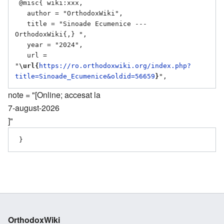
 @misc{ wiki:xxx,

   author = "OrthodoxWiki",

   title = "Sinoade Ecumenice --- 
OrthodoxWiki{,} ",

   year = "2024",

   url = 
"
\url{
https://ro.orthodoxwiki.org/index.php?
title=Sinoade_Ecumenice&oldid=56659
}
note = "[Online; accesat la
7-august-2026
]"
OrthodoxWiki