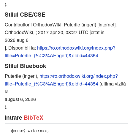
).
Stilul CBE/CSE
Contribuitorii OrthodoxWiki. Puterile (îngeri) [Internet].
OrthodoxWiki, ; 2017 apr 20, 08:27 UTC [citat în
2026 aug 6
]. Disponibil la:
https://ro.orthodoxwiki.org/index.php?
title=Puterile_(%C3%AEngeri)&oldid=44354
.
Stilul Bluebook
Puterile (îngeri),
https://ro.orthodoxwiki.org/index.php?
title=Puterile_(%C3%AEngeri)&oldid=44354
(ultima vizită
la
august 6, 2026
).
Intrare
BibTeX
 @misc{ wiki:xxx,
