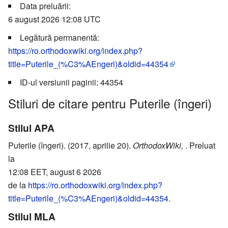
Data preluării:
6 august 2026 12:08 UTC
Legătură permanentă:
https://ro.orthodoxwiki.org/index.php?
title=Puterile_(%C3%AEngeri)&oldid=44354
ID-ul versiunii paginii: 44354
Stiluri de citare pentru Puterile (îngeri)
Stilul APA
Puterile (îngeri). (2017, aprilie 20).
OrthodoxWiki,
. Preluat
la
12:08 EET, august 6 2026
de la
https://ro.orthodoxwiki.org/index.php?
title=Puterile_(%C3%AEngeri)&oldid=44354
.
Stilul MLA