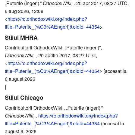
„Puterile (îngeri).”
OrthodoxWiki,
. 20 apr 2017, 08:27 UTC.
6 aug 2026, 12:08
<
https://ro.orthodoxwiki.org/index.php?
title=Puterile_(%C3%AEngeri)&oldid=44354
>.
Stilul MHRA
Contribuitorii OrthodoxWiki, „Puterile (îngeri)”,
OrthodoxWiki, ,
20 aprilie 2017, 08:27 UTC,
<
https://ro.orthodoxwiki.org/index.php?
title=Puterile_(%C3%AEngeri)&oldid=44354
> [accesat la
6 august 2026
]
Stilul Chicago
Contribuitorii OrthodoxWiki , „Puterile (îngeri),”
OrthodoxWiki, ,
https://ro.orthodoxwiki.org/index.php?
title=Puterile_(%C3%AEngeri)&oldid=44354
(accesat la
august 6, 2026