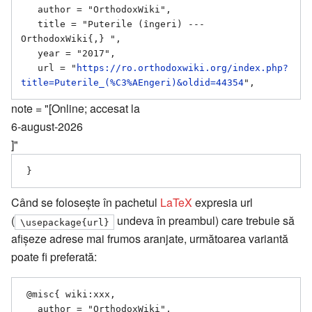
   author = "OrthodoxWiki",

   title = "Puterile (îngeri) --- 
OrthodoxWiki{,} ",

   year = "2017",

   url = "
https://ro.orthodoxwiki.org/index.php?
title=Puterile_(%C3%AEngeri)&oldid=44354
note = "[Online; accesat la
6-august-2026
]"
Când se folosește în pachetul
LaTeX
expresia url
(
undeva în preambul) care trebuie să
\usepackage{url}
afișeze adrese mai frumos aranjate, următoarea variantă
poate fi preferată:
 @misc{ wiki:xxx,

   author = "OrthodoxWiki",
