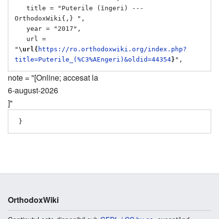
   title = "Puterile (îngeri) --- 
OrthodoxWiki{,} ",

   year = "2017",

   url = 
"
\url{
https://ro.orthodoxwiki.org/index.php?
title=Puterile_(%C3%AEngeri)&oldid=44354
}
note = "[Online; accesat la
6-august-2026
]"
OrthodoxWiki