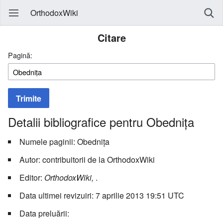
OrthodoxWiki
Citare
Pagină:
Trimite
Detalii bibliografice pentru Obednița
Numele paginii: Obednița
Autor: contribuitorii de la OrthodoxWiki
Editor:
OrthodoxWiki,
.
Data ultimei revizuiri: 7 aprilie 2013 19:51 UTC
Data preluării: