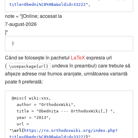
title=Obedni%C8%9Ba&oldid=33222
note = "[Online; accesat la
7-august-2026
]"
Când se folosește în pachetul
LaTeX
expresia url
(
undeva în preambul) care trebuie să
\usepackage{url}
afișeze adrese mai frumos aranjate, următoarea variantă
poate fi preferată:
 @misc{ wiki:xxx,

   author = "OrthodoxWiki",

   title = "Obednița --- OrthodoxWiki{,} ",

   year = "2013",

   url = 
"
\url{
https://ro.orthodoxwiki.org/index.php?
title=Obedni%C8%9Ba&oldid=33222
}