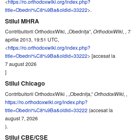
<
https://ro.orthodoxwiki.org/index.php?
title=Obedni%C8%9Ba&oldid=33222
>.
Stilul MHRA
Contribuitorii OrthodoxWiki, „Obednița”,
OrthodoxWiki, ,
7
aprilie 2013, 19:51 UTC,
<
https://ro.orthodoxwiki.org/index.php?
title=Obedni%C8%9Ba&oldid=33222
> [accesat la
7 august 2026
]
Stilul Chicago
Contribuitorii OrthodoxWiki , „Obednița,”
OrthodoxWiki, ,
https://ro.orthodoxwiki.org/index.php?
title=Obedni%C8%9Ba&oldid=33222
(accesat la
august 7, 2026
).
Stilul CBE/CSE