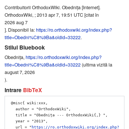
Contribuitorii OrthodoxWiki. Obednița [Internet].
OrthodoxWiki, ; 2013 apr 7, 19:51 UTC [citat în
2026 aug 7
]. Disponibil la:
https://ro.orthodoxwiki.org/index.php?
title=Obedni%C8%9Ba&oldid=33222
.
Stilul Bluebook
Obednița,
https://ro.orthodoxwiki.org/index.php?
title=Obedni%C8%9Ba&oldid=33222
(ultima vizită la
august 7, 2026
).
Intrare
BibTeX
 @misc{ wiki:xxx,

   author = "OrthodoxWiki",

   title = "Obednița --- OrthodoxWiki{,} ",

   year = "2013",

   url = "
https://ro.orthodoxwiki.org/index.php?