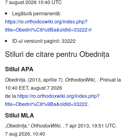
7 august 2026 10:40 UTC
Legătură permanentă:
https://ro.orthodoxwiki.org/index.php?
title=Obedni%C8%9Ba&oldid=33222
ID-ul versiunii paginii: 33222
Stiluri de citare pentru Obednița
Stilul APA
Obednița. (2013, aprilie 7).
OrthodoxWiki,
. Preluat la
10:40 EET, august 7 2026
de la
https://ro.orthodoxwiki.org/index.php?
title=Obedni%C8%9Ba&oldid=33222
.
Stilul MLA
„Obednița.”
OrthodoxWiki,
. 7 apr 2013, 19:51 UTC.
7 aug 2026, 10:40