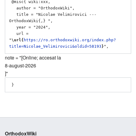
 @misc{ wiki:xxx,

   author = "OrthodoxWiki",

   title = "Nicolae Velimirovici --- 
OrthodoxWiki{,} ",

   year = "2024",

   url = 
"
\url{
https://ro.orthodoxwiki.org/index.php?
title=Nicolae_Velimirovici&oldid=58193
}
note = "[Online; accesat la
8-august-2026
]"
OrthodoxWiki