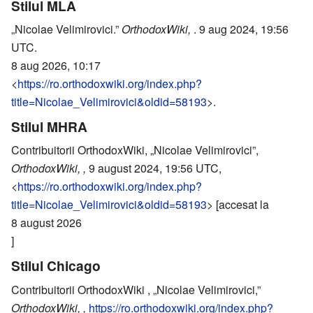
Stilul MLA
„Nicolae Velimirovici.”
OrthodoxWiki,
. 9 aug 2024, 19:56
UTC.
8 aug 2026, 10:17
<
https://ro.orthodoxwiki.org/index.php?
title=Nicolae_Velimirovici&oldid=58193
>.
Stilul MHRA
Contribuitorii OrthodoxWiki, „Nicolae Velimirovici”,
OrthodoxWiki, ,
9 august 2024, 19:56 UTC,
<
https://ro.orthodoxwiki.org/index.php?
title=Nicolae_Velimirovici&oldid=58193
> [accesat la
8 august 2026
]
Stilul Chicago
Contribuitorii OrthodoxWiki , „Nicolae Velimirovici,”
OrthodoxWiki, ,
https://ro.orthodoxwiki.org/index.php?