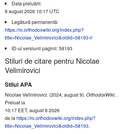
Data preluării:
8 august 2026 10:17 UTC
Legătură permanentă:
https://ro.orthodoxwiki.org/index.php?
title=Nicolae_Velimirovici&oldid=58193
ID-ul versiunii paginii: 58193
Stiluri de citare pentru Nicolae
Velimirovici
Stilul APA
Nicolae Velimirovici. (2024, august 9).
OrthodoxWiki,
.
Preluat la
10:17 EET, august 8 2026
de la
https://ro.orthodoxwiki.org/index.php?
title=Nicolae_Velimirovici&oldid=58193
.