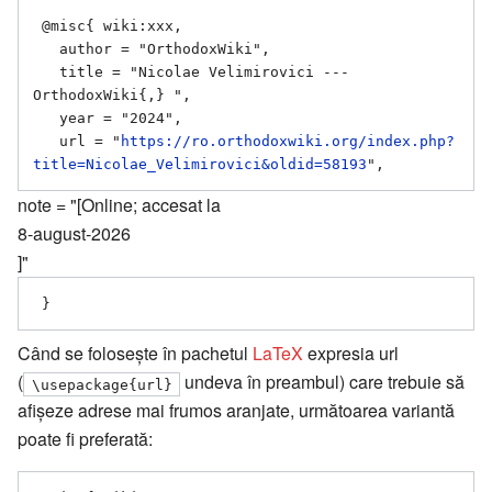
 @misc{ wiki:xxx,

   author = "OrthodoxWiki",

   title = "Nicolae Velimirovici --- 
OrthodoxWiki{,} ",

   year = "2024",

   url = "
https://ro.orthodoxwiki.org/index.php?
title=Nicolae_Velimirovici&oldid=58193
note = "[Online; accesat la
8-august-2026
]"
Când se folosește în pachetul
LaTeX
expresia url
(
undeva în preambul) care trebuie să
\usepackage{url}
afișeze adrese mai frumos aranjate, următoarea variantă
poate fi preferată: