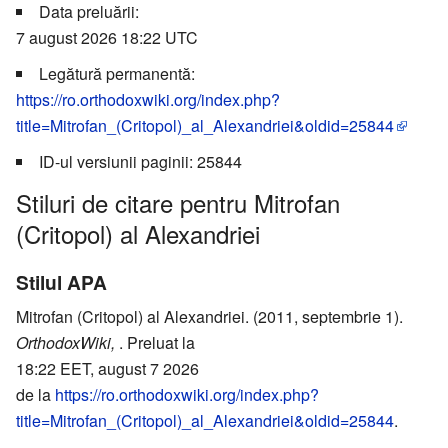
Data preluării:
7 august 2026 18:22 UTC
Legătură permanentă:
https://ro.orthodoxwiki.org/index.php?
title=Mitrofan_(Critopol)_al_Alexandriei&oldid=25844
ID-ul versiunii paginii: 25844
Stiluri de citare pentru Mitrofan
(Critopol) al Alexandriei
Stilul APA
Mitrofan (Critopol) al Alexandriei. (2011, septembrie 1).
OrthodoxWiki,
. Preluat la
18:22 EET, august 7 2026
de la
https://ro.orthodoxwiki.org/index.php?
title=Mitrofan_(Critopol)_al_Alexandriei&oldid=25844
.