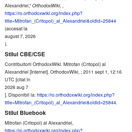
Alexandriei,”
OrthodoxWiki, ,
https://ro.orthodoxwiki.org/index.php?
title=Mitrofan_(Critopol)_al_Alexandriei&oldid=25844
(accesat la
august 7, 2026
).
Stilul CBE/CSE
Contribuitorii OrthodoxWiki. Mitrofan (Critopol) al
Alexandriei [Internet]. OrthodoxWiki, ; 2011 sept 1, 12:16
UTC [citat în
2026 aug 7
]. Disponibil la:
https://ro.orthodoxwiki.org/index.php?
title=Mitrofan_(Critopol)_al_Alexandriei&oldid=25844
.
Stilul Bluebook
Mitrofan (Critopol) al Alexandriei,
https://ro.orthodoxwiki.org/index.php?