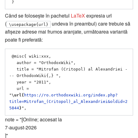
Când se folosește în pachetul
LaTeX
expresia url
(
undeva în preambul) care trebuie să
\usepackage{url}
afișeze adrese mai frumos aranjate, următoarea variantă
poate fi preferată:
 @misc{ wiki:xxx,

   author = "OrthodoxWiki",

   title = "Mitrofan (Critopol) al Alexandriei -
-- OrthodoxWiki{,} ",

   year = "2011",

   url = 
"
\url{
https://ro.orthodoxwiki.org/index.php?
title=Mitrofan_(Critopol)_al_Alexandriei&oldid=2
5844
}
note = "[Online; accesat la
7-august-2026
]"