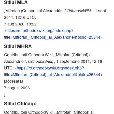
Stilul MLA
„Mitrofan (Critopol) al Alexandriei.”
OrthodoxWiki,
. 1 sept
2011, 12:16 UTC.
7 aug 2026, 18:22
<
https://ro.orthodoxwiki.org/index.php?
title=Mitrofan_(Critopol)_al_Alexandriei&oldid=25844
>.
Stilul MHRA
Contribuitorii OrthodoxWiki, „Mitrofan (Critopol) al
Alexandriei”,
OrthodoxWiki, ,
1 septembrie 2011, 12:16
UTC, <
https://ro.orthodoxwiki.org/index.php?
title=Mitrofan_(Critopol)_al_Alexandriei&oldid=25844
>
[accesat la
7 august 2026
]
Stilul Chicago
Contribuitorii OrthodoxWiki , „Mitrofan (Critopol) al