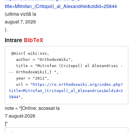
title=Mitrofan_(Critopol)_al_Alexandriei&oldid=25844
(ultima vizită la
august 7, 2026
).
Intrare
BibTeX
 @misc{ wiki:xxx,

   author = "OrthodoxWiki",

   title = "Mitrofan (Critopol) al Alexandriei -
-- OrthodoxWiki{,} ",

   year = "2011",

   url = "
https://ro.orthodoxwiki.org/index.php?
title=Mitrofan_(Critopol)_al_Alexandriei&oldid=2
5844
note = "[Online; accesat la
7-august-2026
]"