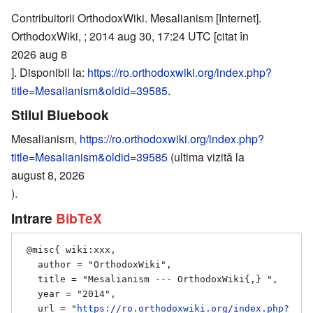
Contribuitorii OrthodoxWiki. Mesalianism [Internet].
OrthodoxWiki, ; 2014 aug 30, 17:24 UTC [citat în
2026 aug 8
]. Disponibil la:
https://ro.orthodoxwiki.org/index.php?
title=Mesalianism&oldid=39585
.
Stilul Bluebook
Mesalianism,
https://ro.orthodoxwiki.org/index.php?
title=Mesalianism&oldid=39585
(ultima vizită la
august 8, 2026
).
Intrare
BibTeX
 @misc{ wiki:xxx,

   author = "OrthodoxWiki",

   title = "Mesalianism --- OrthodoxWiki{,} ",

   year = "2014",

   url = "
https://ro.orthodoxwiki.org/index.php?