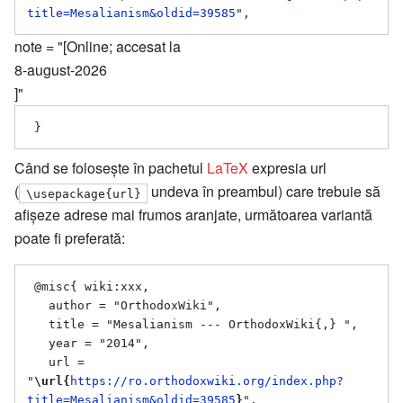
title=Mesalianism&oldid=39585
note = "[Online; accesat la
8-august-2026
]"
Când se folosește în pachetul
LaTeX
expresia url
(
undeva în preambul) care trebuie să
\usepackage{url}
afișeze adrese mai frumos aranjate, următoarea variantă
poate fi preferată:
 @misc{ wiki:xxx,

   author = "OrthodoxWiki",

   title = "Mesalianism --- OrthodoxWiki{,} ",

   year = "2014",

   url = 
"
\url{
https://ro.orthodoxwiki.org/index.php?
title=Mesalianism&oldid=39585
}