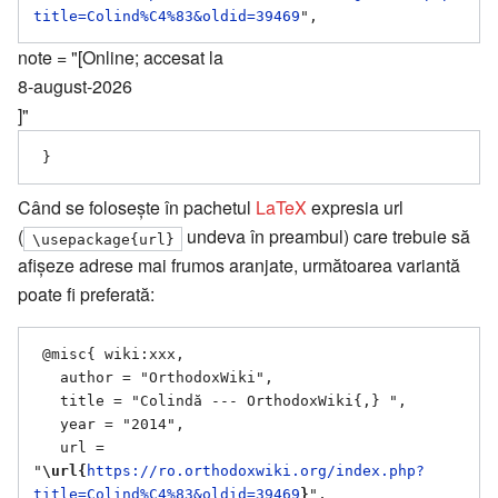
title=Colind%C4%83&oldid=39469
note = "[Online; accesat la
8-august-2026
]"
Când se folosește în pachetul
LaTeX
expresia url
(
undeva în preambul) care trebuie să
\usepackage{url}
afișeze adrese mai frumos aranjate, următoarea variantă
poate fi preferată:
 @misc{ wiki:xxx,

   author = "OrthodoxWiki",

   title = "Colindă --- OrthodoxWiki{,} ",

   year = "2014",

   url = 
"
\url{
https://ro.orthodoxwiki.org/index.php?
title=Colind%C4%83&oldid=39469
}