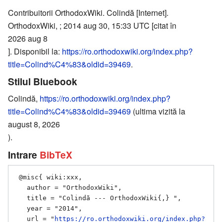
Contribuitorii OrthodoxWiki. Colindă [Internet].
OrthodoxWiki, ; 2014 aug 30, 15:33 UTC [citat în
2026 aug 8
]. Disponibil la:
https://ro.orthodoxwiki.org/index.php?
title=Colind%C4%83&oldid=39469
.
Stilul Bluebook
Colindă,
https://ro.orthodoxwiki.org/index.php?
title=Colind%C4%83&oldid=39469
(ultima vizită la
august 8, 2026
).
Intrare
BibTeX
 @misc{ wiki:xxx,

   author = "OrthodoxWiki",

   title = "Colindă --- OrthodoxWiki{,} ",

   year = "2014",

   url = "
https://ro.orthodoxwiki.org/index.php?