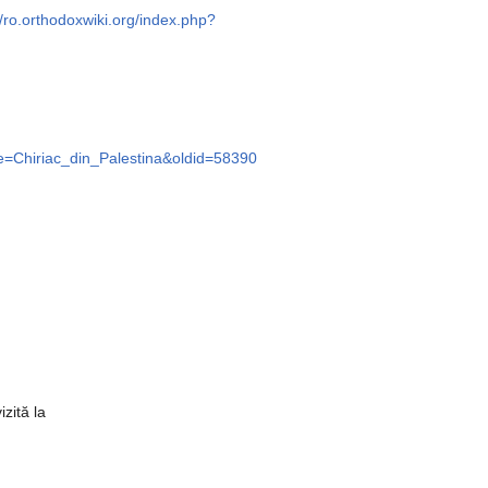
//ro.orthodoxwiki.org/index.php?
tle=Chiriac_din_Palestina&oldid=58390
n
izită la