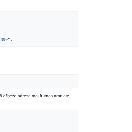
8390
ă afișeze adrese mai frumos aranjate,