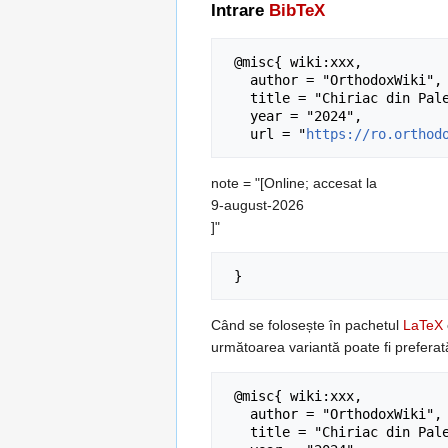
Intrare
BibTeX
 @misc{ wiki:xxx,

   author = "OrthodoxWiki",

   title = "Chiriac din Palestina --- OrthodoxWiki{,} ",

   year = "2024",

   url = "
https://ro.orthod
note = "[Online; accesat la
9-august-2026
]"
Când se folosește în pachetul
LaTeX
următoarea variantă poate fi preferat
 @misc{ wiki:xxx,

   author = "OrthodoxWiki",

   title = "Chiriac din Palestina --- OrthodoxWiki{,} ",
