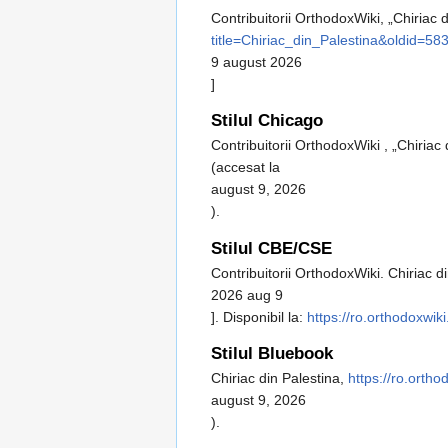
Contribuitorii OrthodoxWiki, „Chiriac 
title=Chiriac_din_Palestina&oldid=58
9 august 2026
]
Stilul Chicago
Contribuitorii OrthodoxWiki , „Chiriac 
(accesat la
august 9, 2026
).
Stilul CBE/CSE
Contribuitorii OrthodoxWiki. Chiriac d
2026 aug 9
]. Disponibil la:
https://ro.orthodoxwik
Stilul Bluebook
Chiriac din Palestina,
https://ro.orth
august 9, 2026
).