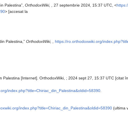
din Palestina”,
OrthodoxWiki, ,
27 septembrie 2024, 15:37 UTC, <
https:
390
> [accesat la
din Palestina,”
OrthodoxWiki, ,
https://ro.orthodoxwiki.org/index.php?ti
in Palestina [Internet]. OrthodoxWiki, ; 2024 sept 27, 15:37 UTC [citat î
i.org/index.php?title=Chiriac_din_Palestina&oldid=58390
.
odoxwiki.org/index.php?title=Chiriac_din_Palestina&oldid=58390
(ultima v