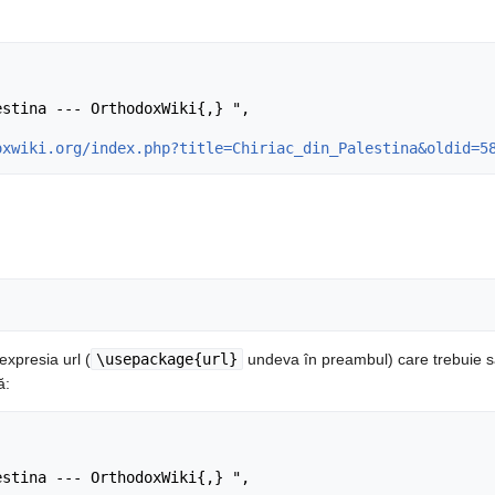
oxwiki.org/index.php?title=Chiriac_din_Palestina&oldid=5
expresia url (
\usepackage{url}
undeva în preambul) care trebuie s
ă: