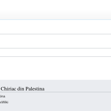
 Chiriac din Palestina
tina
oxWiki