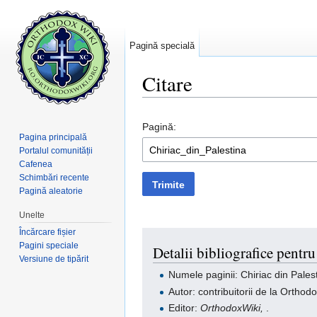
Pagină specială
Citare
Salt la:
navigare
,
căutare
Pagină:
Pagina principală
Portalul comunității
Cafenea
Schimbări recente
Trimite
Pagină aleatorie
Unelte
Încărcare fișier
Pagini speciale
Detalii bibliografice pentru
Versiune de tipărit
Numele paginii: Chiriac din Pales
Autor: contribuitorii de la Orthod
Editor:
OrthodoxWiki,
.