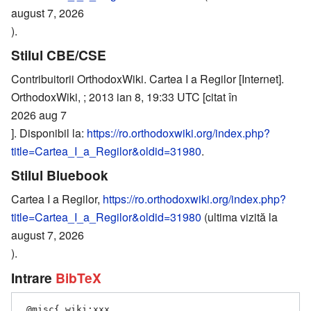
august 7, 2026
).
Stilul CBE/CSE
Contribuitorii OrthodoxWiki. Cartea I a Regilor [Internet].
OrthodoxWiki, ; 2013 ian 8, 19:33 UTC [citat în
2026 aug 7
]. Disponibil la:
https://ro.orthodoxwiki.org/index.php?
title=Cartea_I_a_Regilor&oldid=31980
.
Stilul Bluebook
Cartea I a Regilor,
https://ro.orthodoxwiki.org/index.php?
title=Cartea_I_a_Regilor&oldid=31980
(ultima vizită la
august 7, 2026
).
Intrare
BibTeX
 @misc{ wiki:xxx,
