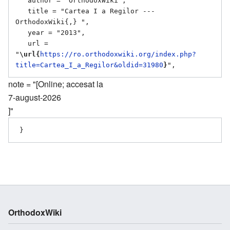
   author = "OrthodoxWiki",

   title = "Cartea I a Regilor --- 
OrthodoxWiki{,} ",

   year = "2013",

   url = 
"
\url{
https://ro.orthodoxwiki.org/index.php?
title=Cartea_I_a_Regilor&oldid=31980
}
note = "[Online; accesat la
7-august-2026
]"
OrthodoxWiki