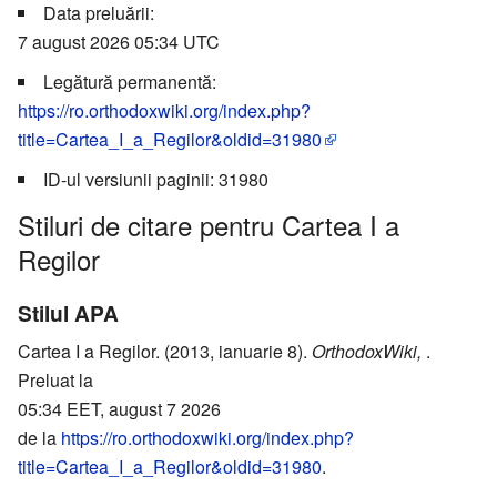
Data preluării:
7 august 2026 05:34 UTC
Legătură permanentă:
https://ro.orthodoxwiki.org/index.php?
title=Cartea_I_a_Regilor&oldid=31980
ID-ul versiunii paginii: 31980
Stiluri de citare pentru Cartea I a
Regilor
Stilul APA
Cartea I a Regilor. (2013, ianuarie 8).
OrthodoxWiki,
.
Preluat la
05:34 EET, august 7 2026
de la
https://ro.orthodoxwiki.org/index.php?
title=Cartea_I_a_Regilor&oldid=31980
.