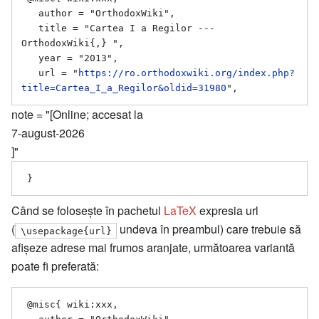
   author = "OrthodoxWiki",

   title = "Cartea I a Regilor --- 
OrthodoxWiki{,} ",

   year = "2013",

   url = "
https://ro.orthodoxwiki.org/index.php?
title=Cartea_I_a_Regilor&oldid=31980
note = "[Online; accesat la
7-august-2026
]"
Când se folosește în pachetul
LaTeX
expresia url
(
undeva în preambul) care trebuie să
\usepackage{url}
afișeze adrese mai frumos aranjate, următoarea variantă
poate fi preferată:
 @misc{ wiki:xxx,
