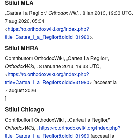
Stilul MLA
„Cartea I a Regilor.”
OrthodoxWiki,
. 8 ian 2013, 19:33 UTC.
7 aug 2026, 05:34
<
https://ro.orthodoxwiki.org/index.php?
title=Cartea_I_a_Regilor&oldid=31980
>.
Stilul MHRA
Contribuitorii OrthodoxWiki, „Cartea I a Regilor”,
OrthodoxWiki, ,
8 ianuarie 2013, 19:33 UTC,
<
https://ro.orthodoxwiki.org/index.php?
title=Cartea_I_a_Regilor&oldid=31980
> [accesat la
7 august 2026
]
Stilul Chicago
Contribuitorii OrthodoxWiki , „Cartea I a Regilor,”
OrthodoxWiki, ,
https://ro.orthodoxwiki.org/index.php?
title=Cartea_I_a_Regilor&oldid=31980
(accesat la