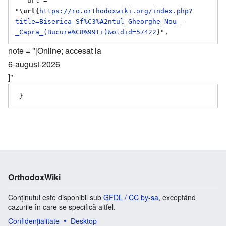
   url = 
"
\url{
https://ro.orthodoxwiki.org/index.php?
title=Biserica_Sf%C3%A2ntul_Gheorghe_Nou_-
_Capra_(Bucure%C8%99ti)&oldid=57422
}
note = "[Online; accesat la
6-august-2026
]"
OrthodoxWiki
Conținutul este disponibil sub
GFDL / CC by-sa
, exceptând
cazurile în care se specifică altfel.
Confidențialitate
Desktop