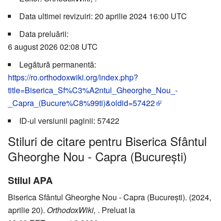
Data ultimei revizuiri: 20 aprilie 2024 16:00 UTC
Data preluării:
6 august 2026 02:08 UTC
Legătură permanentă:
https://ro.orthodoxwiki.org/index.php?
title=Biserica_Sf%C3%A2ntul_Gheorghe_Nou_-
_Capra_(Bucure%C8%99ti)&oldid=57422
ID-ul versiunii paginii: 57422
Stiluri de citare pentru Biserica Sfântul
Gheorghe Nou - Capra (București)
Stilul APA
Biserica Sfântul Gheorghe Nou - Capra (București). (2024,
aprilie 20).
OrthodoxWiki,
. Preluat la