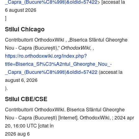
_Capra_(Bucure%C8%99ti)&oldid=57422
> [accesat la
6 august 2026
]
Stilul Chicago
Contribuitorii OrthodoxWiki , „Biserica Sfântul Gheorghe
Nou - Capra (București),”
OrthodoxWiki, ,
https://ro.orthodoxwiki.org/index.php?
title=Biserica_Sf%C3%A2ntul_Gheorghe_Nou_-
_Capra_(Bucure%C8%99ti)&oldid=57422
(accesat la
august 6, 2026
).
Stilul CBE/CSE
Contribuitorii OrthodoxWiki. Biserica Sfântul Gheorghe
Nou - Capra (București) [Internet]. OrthodoxWiki, ; 2024 apr
20, 16:00 UTC [citat în
2026 aug 6