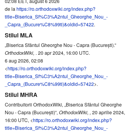
02:08 EET, august 6 2026
de la
https://ro.orthodoxwiki.org/index.php?
title=Biserica_Sf%C3%A2ntul_Gheorghe_Nou_-
_Capra_(Bucure%C8%99ti)&oldid=57422
.
Stilul MLA
„Biserica Sfântul Gheorghe Nou - Capra (București).”
OrthodoxWiki,
. 20 apr 2024, 16:00 UTC.
6 aug 2026, 02:08
<
https://ro.orthodoxwiki.org/index.php?
title=Biserica_Sf%C3%A2ntul_Gheorghe_Nou_-
_Capra_(Bucure%C8%99ti)&oldid=57422
>.
Stilul MHRA
Contribuitorii OrthodoxWiki, „Biserica Sfântul Gheorghe
Nou - Capra (București)”,
OrthodoxWiki, ,
20 aprilie 2024,
16:00 UTC, <
https://ro.orthodoxwiki.org/index.php?
title=Biserica_Sf%C3%A2ntul_Gheorghe_Nou_-