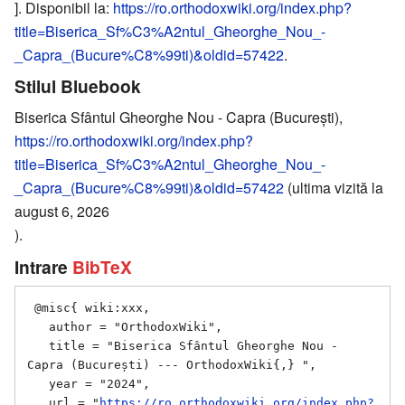
]. Disponibil la:
https://ro.orthodoxwiki.org/index.php?
title=Biserica_Sf%C3%A2ntul_Gheorghe_Nou_-
_Capra_(Bucure%C8%99ti)&oldid=57422
.
Stilul Bluebook
Biserica Sfântul Gheorghe Nou - Capra (București),
https://ro.orthodoxwiki.org/index.php?
title=Biserica_Sf%C3%A2ntul_Gheorghe_Nou_-
_Capra_(Bucure%C8%99ti)&oldid=57422
(ultima vizită la
august 6, 2026
).
Intrare
BibTeX
 @misc{ wiki:xxx,

   author = "OrthodoxWiki",

   title = "Biserica Sfântul Gheorghe Nou - 
Capra (București) --- OrthodoxWiki{,} ",

   year = "2024",

   url = "
https://ro.orthodoxwiki.org/index.php?