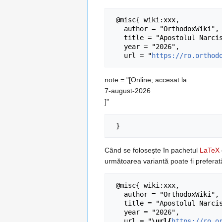
 @misc{ wiki:xxx,

   author = "OrthodoxWiki",

   title = "Apostolul Narcis --- OrthodoxWiki{,} ",

   year = "2026",

   url = "
https://ro.orthod
note = "[Online; accesat la
7-august-2026
]"
Când se folosește în pachetul
LaTeX
următoarea variantă poate fi preferat
 @misc{ wiki:xxx,

   author = "OrthodoxWiki",

   title = "Apostolul Narcis --- OrthodoxWiki{,} ",

   year = "2026",

   url = "
\url{
https://ro.o