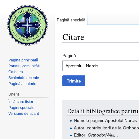
Pagină specială
Citare
Salt la:
navigare
,
căutare
Pagină:
Pagina principală
Portalul comunității
Cafenea
Schimbări recente
Trimite
Pagină aleatorie
Unelte
Încărcare fișier
Pagini speciale
Detalii bibliografice pentr
Versiune de tipărit
Numele paginii: Apostolul Narcis
Autor: contribuitorii de la Orthod
Editor:
OrthodoxWiki,
.