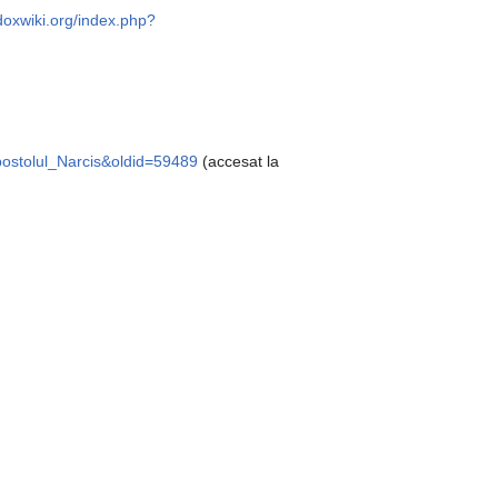
odoxwiki.org/index.php?
Apostolul_Narcis&oldid=59489
(accesat la