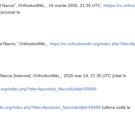
l Narcis”,
OrthodoxWiki, ,
14 martie 2026, 21:35 UTC, <
https://ro.orth
[accesat la
ul Narcis,”
OrthodoxWiki, ,
https://ro.orthodoxwiki.org/index.php?title=
 Narcis [Internet]. OrthodoxWiki, ; 2026 mar 14, 21:35 UTC [citat în
i.org/index.php?title=Apostolul_Narcis&oldid=59489
.
wiki.org/index.php?title=Apostolul_Narcis&oldid=59489
(ultima vizită la