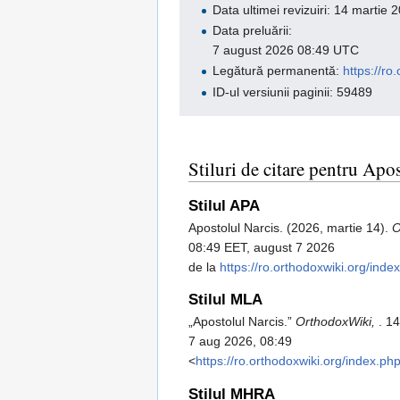
Data ultimei revizuiri: 14 marti
Data preluării:
7 august 2026 08:49 UTC
Legătură permanentă:
https://r
ID-ul versiunii paginii: 59489
Stiluri de citare pentru Apo
Stilul APA
Apostolul Narcis. (2026, martie 14).
O
08:49 EET, august 7 2026
de la
https://ro.orthodoxwiki.org/ind
Stilul MLA
„Apostolul Narcis.”
OrthodoxWiki,
. 1
7 aug 2026, 08:49
<
https://ro.orthodoxwiki.org/index.p
Stilul MHRA