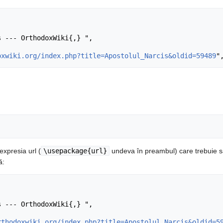
oxwiki.org/index.php?title=Apostolul_Narcis&oldid=59489
expresia url (
\usepackage{url}
undeva în preambul) care trebuie s
ă:
rthodoxwiki.org/index.php?title=Apostolul_Narcis&oldid=5