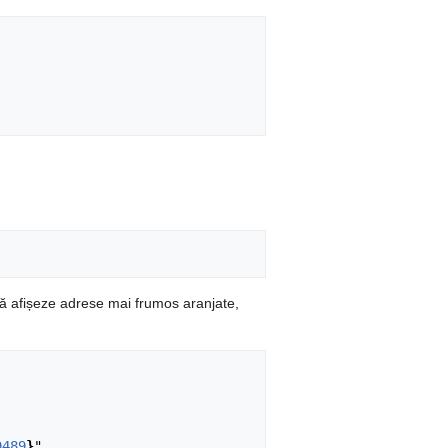
ă afișeze adrese mai frumos aranjate,
9489
}