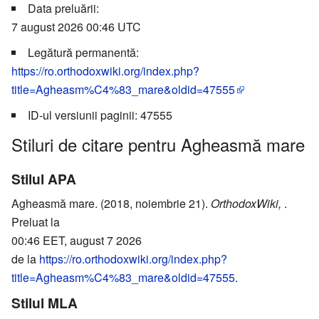
Data preluării:
7 august 2026 00:46 UTC
Legătură permanentă:
https://ro.orthodoxwiki.org/index.php?
title=Agheasm%C4%83_mare&oldid=47555
ID-ul versiunii paginii: 47555
Stiluri de citare pentru Agheasmă mare
Stilul APA
Agheasmă mare. (2018, noiembrie 21).
OrthodoxWiki,
.
Preluat la
00:46 EET, august 7 2026
de la
https://ro.orthodoxwiki.org/index.php?
title=Agheasm%C4%83_mare&oldid=47555
.
Stilul MLA