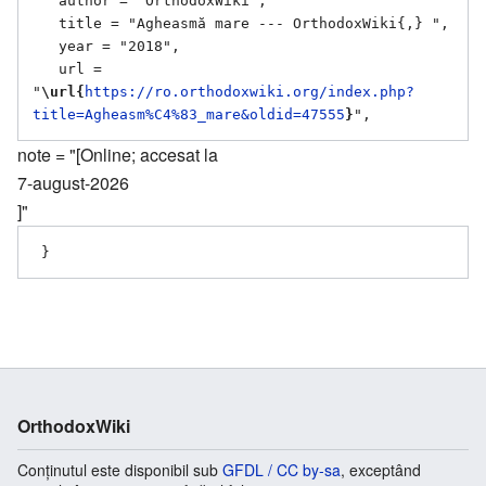
   author = "OrthodoxWiki",

   title = "Agheasmă mare --- OrthodoxWiki{,} ",

   year = "2018",

   url = 
"
\url{
https://ro.orthodoxwiki.org/index.php?
title=Agheasm%C4%83_mare&oldid=47555
}
note = "[Online; accesat la
7-august-2026
]"
OrthodoxWiki
Conținutul este disponibil sub
GFDL / CC by-sa
, exceptând