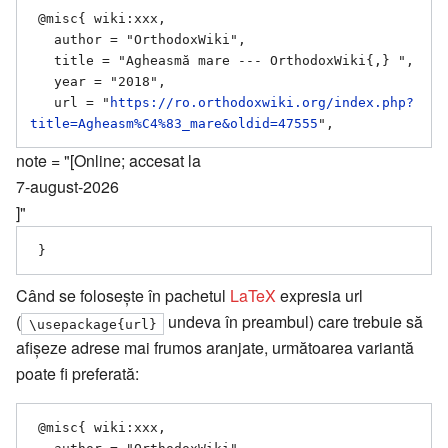
 @misc{ wiki:xxx,

   author = "OrthodoxWiki",

   title = "Agheasmă mare --- OrthodoxWiki{,} ",

   year = "2018",

   url = "
https://ro.orthodoxwiki.org/index.php?
title=Agheasm%C4%83_mare&oldid=47555
note = "[Online; accesat la
7-august-2026
]"
Când se folosește în pachetul
LaTeX
expresia url
(
undeva în preambul) care trebuie să
\usepackage{url}
afișeze adrese mai frumos aranjate, următoarea variantă
poate fi preferată:
 @misc{ wiki:xxx,
