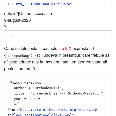
title=5_septembrie&oldid=48696
note = "[Online; accesat la
9-august-2026
]"
Când se folosește în pachetul
LaTeX
expresia url
(
undeva în preambul) care trebuie să
\usepackage{url}
afișeze adrese mai frumos aranjate, următoarea variantă
poate fi preferată:
 @misc{ wiki:xxx,

   author = "OrthodoxWiki",

   title = "5 septembrie --- OrthodoxWiki{,} ",

   year = "2019",

   url = 
"
\url{
https://ro.orthodoxwiki.org/index.php?
title=5_septembrie&oldid=48696
}