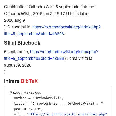
Contribuitorii OrthodoxWiki. 5 septembrie [Internet].
OrthodoxWiki, ; 2019 ian 2, 19:17 UTC [citat în
2026 aug 9
]. Disponibil la:
https://ro.orthodoxwiki.org/index.php?
title=5_septembrie&oldid=48696
.
Stilul Bluebook
5 septembrie,
https://ro.orthodoxwiki.org/index.php?
title=5_septembrie&oldid=48696
(ultima vizită la
august 9, 2026
).
Intrare
BibTeX
 @misc{ wiki:xxx,

   author = "OrthodoxWiki",

   title = "5 septembrie --- OrthodoxWiki{,} ",

   year = "2019",

   url = "
https://ro.orthodoxwiki.org/index.php?