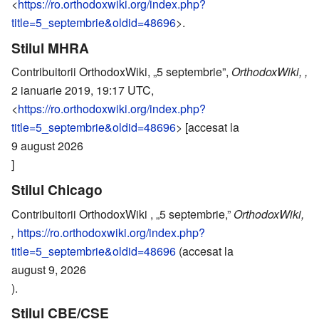
<
https://ro.orthodoxwiki.org/index.php?
title=5_septembrie&oldid=48696
>.
Stilul MHRA
Contribuitorii OrthodoxWiki, „5 septembrie”,
OrthodoxWiki, ,
2 ianuarie 2019, 19:17 UTC,
<
https://ro.orthodoxwiki.org/index.php?
title=5_septembrie&oldid=48696
> [accesat la
9 august 2026
]
Stilul Chicago
Contribuitorii OrthodoxWiki , „5 septembrie,”
OrthodoxWiki,
,
https://ro.orthodoxwiki.org/index.php?
title=5_septembrie&oldid=48696
(accesat la
august 9, 2026
).
Stilul CBE/CSE