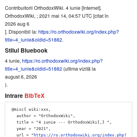
Contribuitorii OrthodoxWiki. 4 iunie [Internet].
OrthodoxWiki, ; 2021 mai 14, 04:57 UTC [citat în
2026 aug 6
]. Disponibil la:
https://ro.orthodoxwiki.org/index.php?
title=4_iunie&oldid=51882
.
Stilul Bluebook
4 iunie,
https://ro.orthodoxwiki.org/index.php?
title=4_iunie&oldid=51882
(ultima vizită la
august 6, 2026
).
Intrare
BibTeX
 @misc{ wiki:xxx,

   author = "OrthodoxWiki",

   title = "4 iunie --- OrthodoxWiki{,} ",

   year = "2021",

   url = "
https://ro.orthodoxwiki.org/index.php?