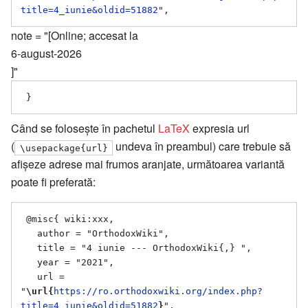
title=4_iunie&oldid=51882
note = "[Online; accesat la
6-august-2026
]"
Când se folosește în pachetul
LaTeX
expresia url
(
undeva în preambul) care trebuie să
\usepackage{url}
afișeze adrese mai frumos aranjate, următoarea variantă
poate fi preferată:
 @misc{ wiki:xxx,

   author = "OrthodoxWiki",

   title = "4 iunie --- OrthodoxWiki{,} ",

   year = "2021",

   url = 
"
\url{
https://ro.orthodoxwiki.org/index.php?
title=4_iunie&oldid=51882
}