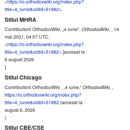
<
https://ro.orthodoxwiki.org/index.php?
title=4_iunie&oldid=51882
>.
Stilul MHRA
Contribuitorii OrthodoxWiki, „4 iunie”,
OrthodoxWiki, ,
14
mai 2021, 04:57 UTC,
<
https://ro.orthodoxwiki.org/index.php?
title=4_iunie&oldid=51882
> [accesat la
6 august 2026
]
Stilul Chicago
Contribuitorii OrthodoxWiki , „4 iunie,”
OrthodoxWiki, ,
https://ro.orthodoxwiki.org/index.php?
title=4_iunie&oldid=51882
(accesat la
august 6, 2026
).
Stilul CBE/CSE