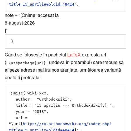
title=15_aprilie&oldid=48414
note = "[Online; accesat la
8-august-2026
]"
Când se folosește în pachetul
LaTeX
expresia url
(
undeva în preambul) care trebuie să
\usepackage{url}
afișeze adrese mai frumos aranjate, următoarea variantă
poate fi preferată:
 @misc{ wiki:xxx,

   author = "OrthodoxWiki",

   title = "15 aprilie --- OrthodoxWiki{,} ",

   year = "2018",

   url = 
"
\url{
https://ro.orthodoxwiki.org/index.php?
title=15_aprilie&oldid=48414
}