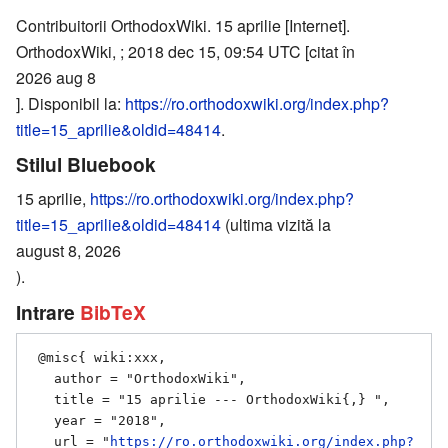
Contribuitorii OrthodoxWiki. 15 aprilie [Internet].
OrthodoxWiki, ; 2018 dec 15, 09:54 UTC [citat în
2026 aug 8
]. Disponibil la:
https://ro.orthodoxwiki.org/index.php?
title=15_aprilie&oldid=48414
.
Stilul Bluebook
15 aprilie,
https://ro.orthodoxwiki.org/index.php?
title=15_aprilie&oldid=48414
(ultima vizită la
august 8, 2026
).
Intrare
BibTeX
 @misc{ wiki:xxx,

   author = "OrthodoxWiki",

   title = "15 aprilie --- OrthodoxWiki{,} ",

   year = "2018",

   url = "
https://ro.orthodoxwiki.org/index.php?