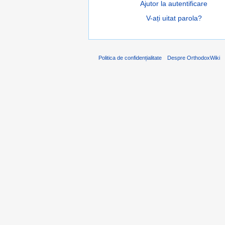
Ajutor la autentificare
V-ați uitat parola?
Politica de confidențialitate
Despre OrthodoxWiki