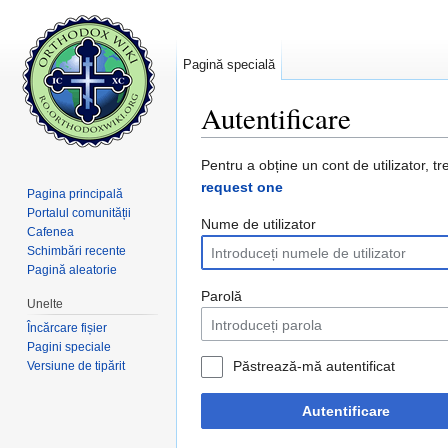
Pagină specială
Autentificare
Salt la:
navigare
,
căutare
Pentru a obține un cont de utilizator, tr
request one
Pagina principală
Portalul comunității
Nume de utilizator
Cafenea
Schimbări recente
Pagină aleatorie
Parolă
Unelte
Încărcare fișier
Pagini speciale
Păstrează-mă autentificat
Versiune de tipărit
Autentificare