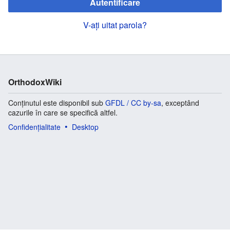
Autentificare
V-ați uitat parola?
OrthodoxWiki
Conținutul este disponibil sub
GFDL / CC by-sa
, exceptând
cazurile în care se specifică altfel.
Confidențialitate
Desktop