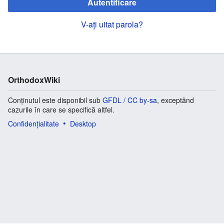
Autentificare
V-ați uitat parola?
OrthodoxWiki
Conținutul este disponibil sub
GFDL / CC by-sa
, exceptând
cazurile în care se specifică altfel.
Confidențialitate
Desktop