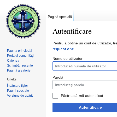
Pagină specială
Autentificare
Salt la:
navigare
,
căutare
Pentru a obține un cont de utilizator, tr
request one
Pagina principală
Portalul comunității
Nume de utilizator
Cafenea
Schimbări recente
Pagină aleatorie
Parolă
Unelte
Încărcare fișier
Pagini speciale
Păstrează-mă autentificat
Versiune de tipărit
Autentificare