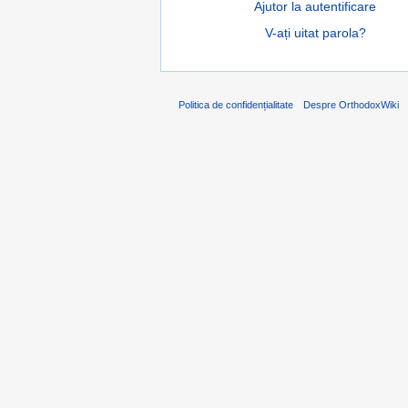
Ajutor la autentificare
V-ați uitat parola?
Politica de confidențialitate
Despre OrthodoxWiki