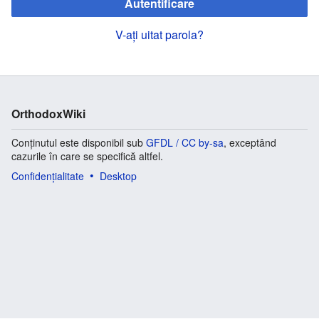
Autentificare
V-ați uitat parola?
OrthodoxWiki
Conținutul este disponibil sub
GFDL / CC by-sa
, exceptând
cazurile în care se specifică altfel.
Confidențialitate
Desktop