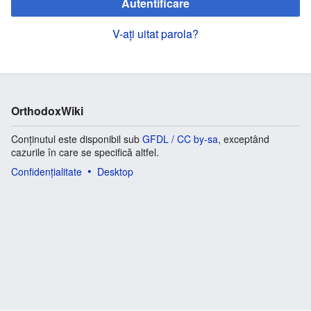
Autentificare
V-ați uitat parola?
OrthodoxWiki
Conținutul este disponibil sub
GFDL / CC by-sa
, exceptând
cazurile în care se specifică altfel.
Confidențialitate
Desktop