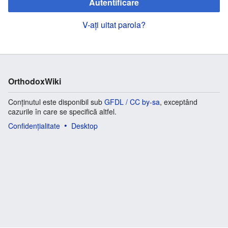
Autentificare
V-ați uitat parola?
OrthodoxWiki
Conținutul este disponibil sub
GFDL / CC by-sa
, exceptând
cazurile în care se specifică altfel.
Confidențialitate
Desktop