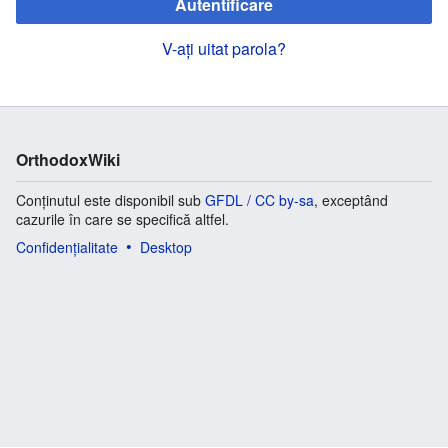
Autentificare
V-ați uitat parola?
OrthodoxWiki
Conținutul este disponibil sub
GFDL / CC by-sa
, exceptând
cazurile în care se specifică altfel.
Confidențialitate
Desktop