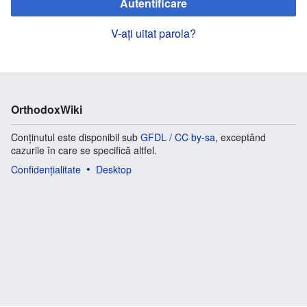
Autentificare
V-ați uitat parola?
OrthodoxWiki
Conținutul este disponibil sub
GFDL / CC by-sa
, exceptând
cazurile în care se specifică altfel.
Confidențialitate
Desktop