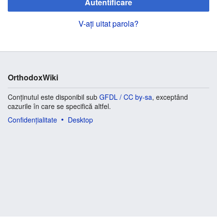
Autentificare
V-ați uitat parola?
OrthodoxWiki
Conținutul este disponibil sub
GFDL / CC by-sa
, exceptând
cazurile în care se specifică altfel.
Confidențialitate
Desktop