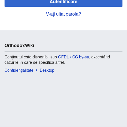
Autentificare
V-ați uitat parola?
OrthodoxWiki
Conținutul este disponibil sub
GFDL / CC by-sa
, exceptând
cazurile în care se specifică altfel.
Confidențialitate
Desktop