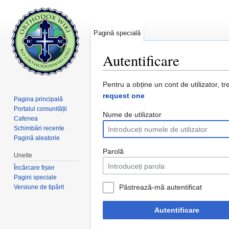
Pagină specială
Autentificare
Salt la:
navigare
,
căutare
Pentru a obține un cont de utilizator, tr
request one
Pagina principală
Portalul comunității
Nume de utilizator
Cafenea
Schimbări recente
Pagină aleatorie
Parolă
Unelte
Încărcare fișier
Pagini speciale
Păstrează-mă autentificat
Versiune de tipărit
Autentificare