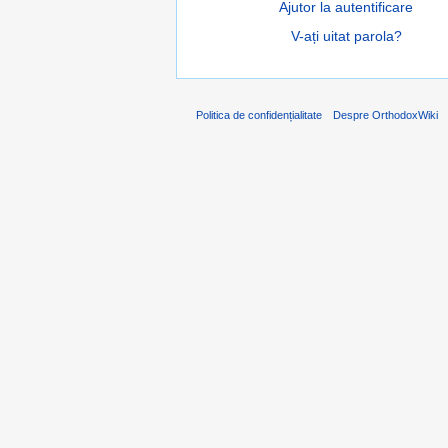
Ajutor la autentificare
V-ați uitat parola?
Politica de confidențialitate
Despre OrthodoxWiki