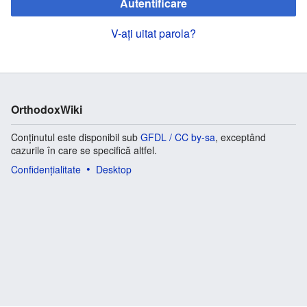
Autentificare
V-ați uitat parola?
OrthodoxWiki
Conținutul este disponibil sub
GFDL / CC by-sa
, exceptând
cazurile în care se specifică altfel.
Confidențialitate
Desktop