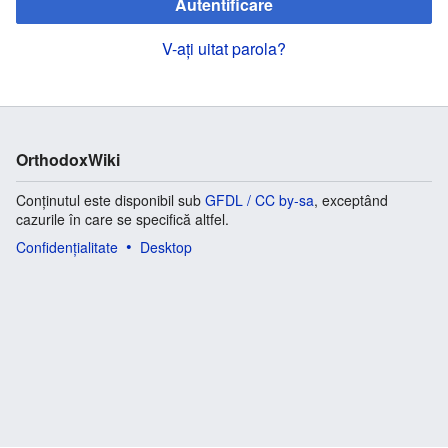
Autentificare
V-ați uitat parola?
OrthodoxWiki
Conținutul este disponibil sub
GFDL / CC by-sa
, exceptând
cazurile în care se specifică altfel.
Confidențialitate
Desktop