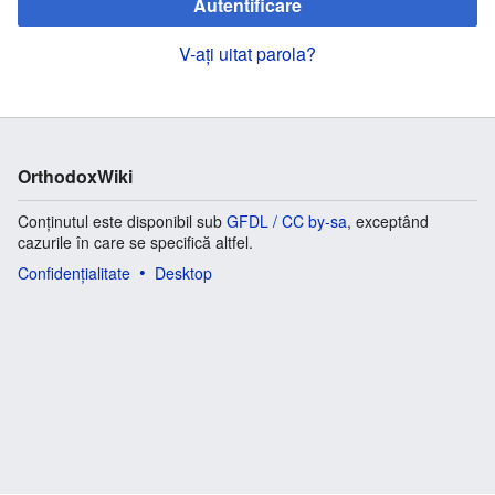
Autentificare
V-ați uitat parola?
OrthodoxWiki
Conținutul este disponibil sub
GFDL / CC by-sa
, exceptând
cazurile în care se specifică altfel.
Confidențialitate
Desktop