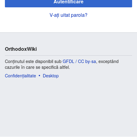
Autentificare
V-ați uitat parola?
OrthodoxWiki
Conținutul este disponibil sub
GFDL / CC by-sa
, exceptând
cazurile în care se specifică altfel.
Confidențialitate
Desktop