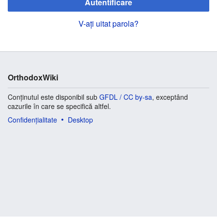
Autentificare
V-ați uitat parola?
OrthodoxWiki
Conținutul este disponibil sub
GFDL / CC by-sa
, exceptând
cazurile în care se specifică altfel.
Confidențialitate
Desktop