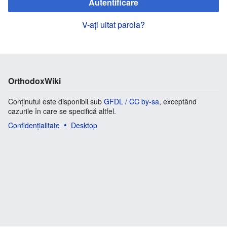
Autentificare
V-ați uitat parola?
OrthodoxWiki
Conținutul este disponibil sub
GFDL / CC by-sa
, exceptând
cazurile în care se specifică altfel.
Confidențialitate
Desktop