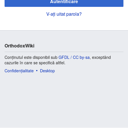
Autentificare
V-ați uitat parola?
OrthodoxWiki
Conținutul este disponibil sub
GFDL / CC by-sa
, exceptând
cazurile în care se specifică altfel.
Confidențialitate
Desktop