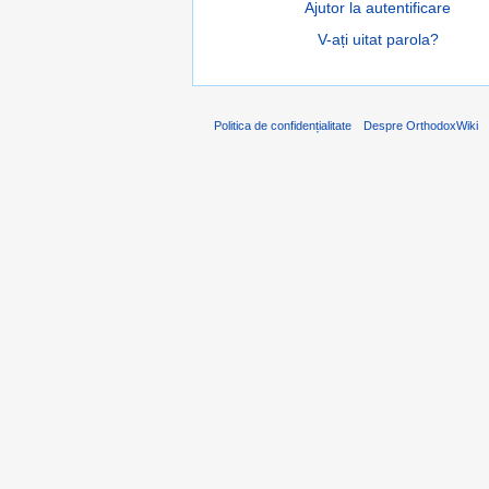
Ajutor la autentificare
V-ați uitat parola?
Politica de confidențialitate
Despre OrthodoxWiki