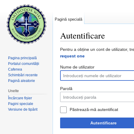
Pagină specială
Autentificare
Salt la:
navigare
,
căutare
Pentru a obține un cont de utilizator, tr
request one
Pagina principală
Portalul comunității
Nume de utilizator
Cafenea
Schimbări recente
Pagină aleatorie
Parolă
Unelte
Încărcare fișier
Pagini speciale
Păstrează-mă autentificat
Versiune de tipărit
Autentificare