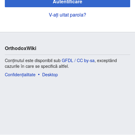
Autentificare
V-ați uitat parola?
OrthodoxWiki
Conținutul este disponibil sub
GFDL / CC by-sa
, exceptând
cazurile în care se specifică altfel.
Confidențialitate
Desktop