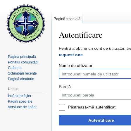
Pagină specială
Autentificare
Salt la:
navigare
,
căutare
Pentru a obține un cont de utilizator, tr
request one
Pagina principală
Portalul comunității
Nume de utilizator
Cafenea
Schimbări recente
Pagină aleatorie
Parolă
Unelte
Încărcare fișier
Pagini speciale
Păstrează-mă autentificat
Versiune de tipărit
Autentificare