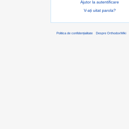
Ajutor la autentificare
V-ați uitat parola?
Politica de confidențialitate
Despre OrthodoxWiki