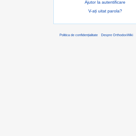
Ajutor la autentificare
V-ați uitat parola?
Politica de confidențialitate
Despre OrthodoxWiki