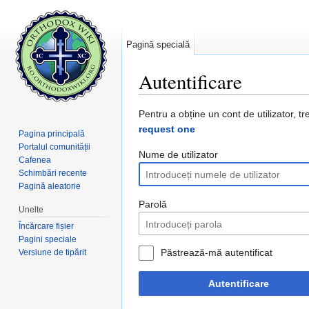
Pagină specială
Autentificare
Salt la:
navigare
,
căutare
Pentru a obține un cont de utilizator, tr
request one
Pagina principală
Portalul comunității
Nume de utilizator
Cafenea
Schimbări recente
Pagină aleatorie
Parolă
Unelte
Încărcare fișier
Pagini speciale
Păstrează-mă autentificat
Versiune de tipărit
Autentificare