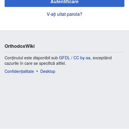
Autentificare
V-ați uitat parola?
OrthodoxWiki
Conținutul este disponibil sub
GFDL / CC by-sa
, exceptând
cazurile în care se specifică altfel.
Confidențialitate
Desktop