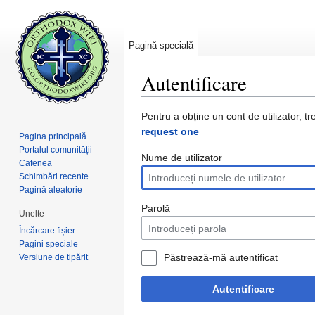
Pagină specială
Autentificare
Salt la:
navigare
,
căutare
Pentru a obține un cont de utilizator, tr
request one
Pagina principală
Portalul comunității
Nume de utilizator
Cafenea
Schimbări recente
Pagină aleatorie
Parolă
Unelte
Încărcare fișier
Pagini speciale
Păstrează-mă autentificat
Versiune de tipărit
Autentificare