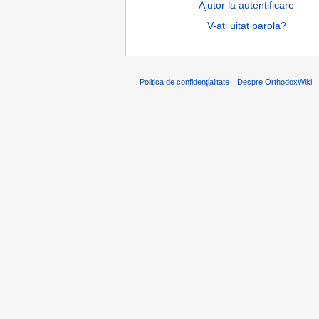
Ajutor la autentificare
V-ați uitat parola?
Politica de confidențialitate
Despre OrthodoxWiki