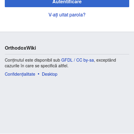
Autentificare
V-ați uitat parola?
OrthodoxWiki
Conținutul este disponibil sub
GFDL / CC by-sa
, exceptând
cazurile în care se specifică altfel.
Confidențialitate
Desktop