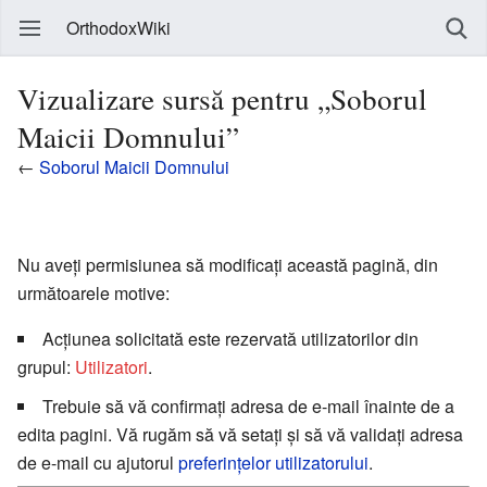
OrthodoxWiki
Vizualizare sursă pentru „Soborul
Maicii Domnului”
←
Soborul Maicii Domnului
Nu aveți permisiunea să modificați această pagină, din
următoarele motive:
Acțiunea solicitată este rezervată utilizatorilor din
grupul:
Utilizatori
.
Trebuie să vă confirmați adresa de e-mail înainte de a
edita pagini. Vă rugăm să vă setați și să vă validați adresa
de e-mail cu ajutorul
preferințelor utilizatorului
.