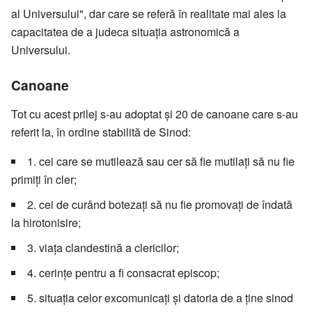
al Universului", dar care se referă în realitate mai ales la
capacitatea de a judeca situația astronomică a
Universului.
Canoane
Tot cu acest prilej s-au adoptat și 20 de canoane care s-au
referit la, în ordine stabilită de Sinod:
1. cei care se mutilează sau cer să fie mutilați să nu fie
primiți în cler;
2. cei de curând botezați să nu fie promovați de îndată
la hirotonisire;
3. viața clandestină a clericilor;
4. cerințe pentru a fi consacrat episcop;
5. situația celor excomunicați și datoria de a ține sinod