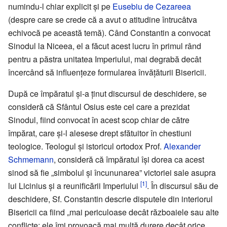
numindu-l chiar explicit și pe
Eusebiu de Cezareea
(despre care se crede că a avut o atitudine întrucâtva
echivocă pe această temă). Când Constantin a convocat
Sinodul la Niceea, el a făcut acest lucru în primul rând
pentru a păstra unitatea Imperiului, mai degrabă decât
încercând să influențeze formularea învățăturii Bisericii.
După ce împăratul și-a ținut discursul de deschidere, se
consideră că Sfântul Osius este cel care a prezidat
Sinodul, fiind convocat în acest scop chiar de către
împărat, care și-l alesese drept sfătuitor în chestiuni
teologice. Teologul și istoricul ortodox Prof.
Alexander
Schmemann
, consideră că împăratul își dorea ca acest
sinod să fie „simbolul și încununarea” victoriei sale asupra
[1]
lui Licinius și a reunificării Imperiului
. În discursul său de
deschidere, Sf. Constantin descrie disputele din interiorul
Bisericii ca fiind „mai periculoase decât războaiele sau alte
conflicte; ele îmi provoacă mai multă durere decât orice