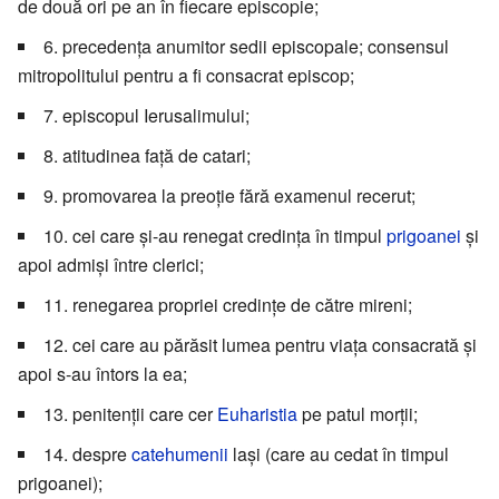
de două ori pe an în fiecare episcopie;
6. precedența anumitor sedii episcopale; consensul
mitropolitului pentru a fi consacrat episcop;
7. episcopul Ierusalimului;
8. atitudinea față de catari;
9. promovarea la preoție fără examenul recerut;
10. cei care și-au renegat credința în timpul
prigoanei
și
apoi admiși între clerici;
11. renegarea propriei credințe de către mireni;
12. cei care au părăsit lumea pentru viața consacrată și
apoi s-au întors la ea;
13. penitenții care cer
Euharistia
pe patul morții;
14. despre
catehumenii
lași (care au cedat în timpul
prigoanei);