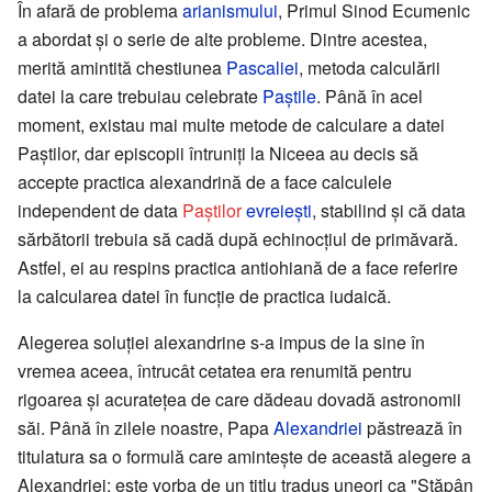
În afară de problema
arianismului
, Primul Sinod Ecumenic
a abordat și o serie de alte probleme. Dintre acestea,
merită amintită chestiunea
Pascaliei
, metoda calculării
datei la care trebuiau celebrate
Paștile
. Până în acel
moment, existau mai multe metode de calculare a datei
Paștilor, dar episcopii întruniți la Niceea au decis să
accepte practica alexandrină de a face calculele
independent de data
Paștilor
evreiești
, stabilind și că data
sărbătorii trebuia să cadă după echinocțiul de primăvară.
Astfel, ei au respins practica antiohiană de a face referire
la calcularea datei în funcție de practica iudaică.
Alegerea soluției alexandrine s-a impus de la sine în
vremea aceea, întrucât cetatea era renumită pentru
rigoarea și acuratețea de care dădeau dovadă astronomii
săi. Până în zilele noastre, Papa
Alexandriei
păstrează în
titulatura sa o formulă care amintește de această alegere a
Alexandriei: este vorba de un titlu tradus uneori ca "Stăpân