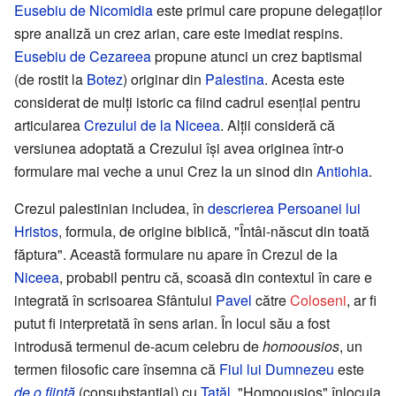
Eusebiu de Nicomidia
este primul care propune delegaților
spre analiză un crez arian, care este imediat respins.
Eusebiu de Cezareea
propune atunci un crez baptismal
(de rostit la
Botez
) originar din
Palestina
. Acesta este
considerat de mulți istoric ca fiind cadrul esențial pentru
articularea
Crezului de la Niceea
. Alții consideră că
versiunea adoptată a Crezului își avea originea într-o
formulare mai veche a unui Crez la un sinod din
Antiohia
.
Crezul palestinian includea, în
descrierea Persoanei lui
Hristos
, formula, de origine biblică, "Întâi-născut din toată
făptura". Această formulare nu apare în Crezul de la
Niceea
, probabil pentru că, scoasă din contextul în care e
integrată în scrisoarea Sfântului
Pavel
către
Coloseni
, ar fi
putut fi interpretată în sens arian. În locul său a fost
introdusă termenul de-acum celebru de
homoousios
, un
termen filosofic care însemna că
Fiul lui Dumnezeu
este
de o ființă
(consubstanțial) cu
Tatăl
. "Homoousios" înlocuia