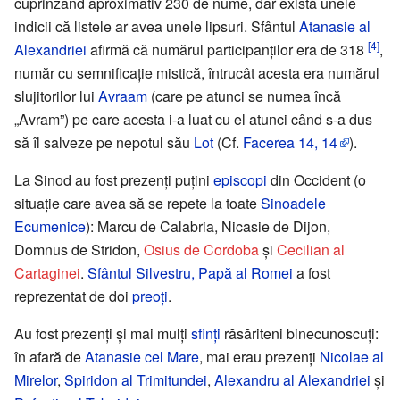
cuprinzând aproximativ 230 de nume, dar există unele
indicii că listele ar avea unele lipsuri. Sfântul
Atanasie al
[4]
Alexandriei
afirmă că numărul participanților era de 318
,
număr cu semnificație mistică, întrucât acesta era numărul
slujitorilor lui
Avraam
(care pe atunci se numea încă
„Avram”) pe care acesta i-a luat cu el atunci când s-a dus
să îl salveze pe nepotul său
Lot
(Cf.
Facerea 14, 14
).
La Sinod au fost prezenți puțini
episcopi
din Occident (o
situație care avea să se repete la toate
Sinoadele
Ecumenice
): Marcu de Calabria, Nicasie de Dijon,
Domnus de Stridon,
Osius de Cordoba
și
Cecilian al
Cartaginei
.
Sfântul Silvestru, Papă al Romei
a fost
reprezentat de doi
preoți
.
Au fost prezenți și mai mulți
sfinți
răsăriteni binecunoscuți:
în afară de
Atanasie cel Mare
, mai erau prezenți
Nicolae al
Mirelor
,
Spiridon al Trimitundei
,
Alexandru al Alexandriei
și