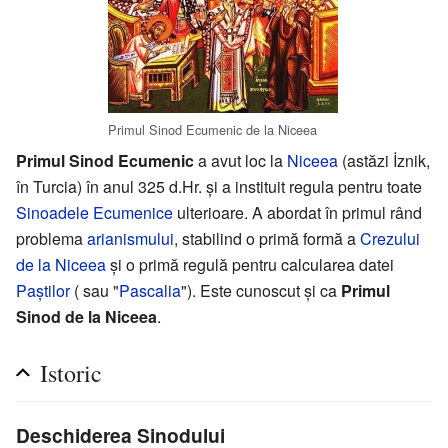
Primul Sinod Ecumenic de la Niceea
Primul Sinod Ecumenic
a avut loc la
Niceea
(astăzi İznik,
în Turcia) în anul 325 d.Hr. și a instituit regula pentru toate
Sinoadele Ecumenice
ulterioare. A abordat în primul rând
problema
arianismului
, stabilind o primă formă a
Crezului
de la Niceea
și o primă regulă pentru calcularea datei
Paștilor
( sau "
Pascalia
"). Este cunoscut și ca
Primul
Sinod de la Niceea
.
Istoric
Deschiderea Sinodului