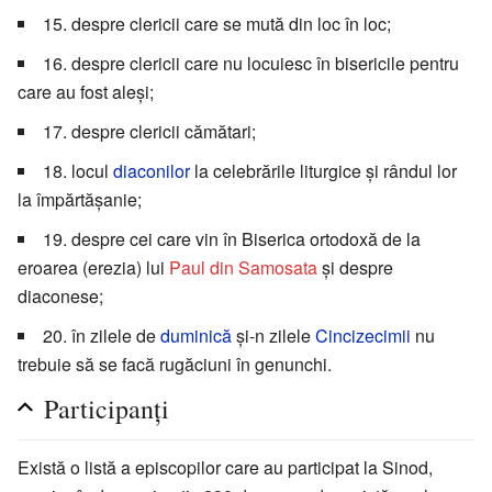
15. despre clericii care se mută din loc în loc;
16. despre clericii care nu locuiesc în bisericile pentru
care au fost aleși;
17. despre clericii cămătari;
18. locul
diaconilor
la celebrările liturgice și rândul lor
la împărtășanie;
19. despre cei care vin în Biserica ortodoxă de la
eroarea (erezia) lui
Paul din Samosata
și despre
diaconese;
20. în zilele de
duminică
și-n zilele
Cincizecimii
nu
trebuie să se facă rugăciuni în genunchi.
Participanți
Există o listă a episcopilor care au participat la Sinod,