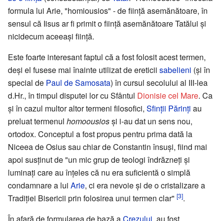
formula lui Arie, "homiousios" - de ființă asemănătoare, în
sensul că Iisus ar fi primit o ființă asemănătoare Tatălui și
nicidecum aceeași ființă.
Este foarte interesant faptul că a fost folosit acest termen,
deși el fusese mai înainte utilizat de ereticii
sabelieni
(și în
special de
Paul de Samosata
) în cursul secolului al III-lea
d.Hr., în timpul disputei lor cu Sfântul
Dionisie cel Mare
. Ca
și în cazul multor altor termeni filosofici,
Sfinții Părinți
au
preluat termenul
homoousios
și i-au dat un sens nou,
ortodox. Conceptul a fost propus pentru prima dată la
Niceea de Osius sau chiar de Constantin însuși, fiind mai
apoi susținut de "un mic grup de teologi îndrăzneți și
luminați care au înțeles că nu era suficientă o simplă
condamnare a lui
Arie
, ci era nevoie și de o cristalizare a
[3]
Tradiției Bisericii prin folosirea unui termen clar"
.
În afară de formularea de bază a
Crezului
, au fost