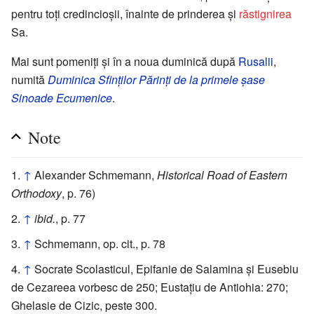
pentru toți credincioșii, înainte de prinderea și
răstignirea
Sa.
Mai sunt pomeniți și în a noua duminică după
Rusalii
,
numită
Duminica Sfinților Părinți de la primele șase
Sinoade Ecumenice
.
Note
↑
Alexander Schmemann,
Historical Road of Eastern
Orthodoxy
, p. 76)
↑
ibid.
, p. 77
↑
Schmemann, op. cit., p. 78
↑
Socrate Scolasticul, Epifanie de Salamina și Eusebiu
de Cezareea vorbesc de 250; Eustațiu de Antiohia: 270;
Ghelasie de Cizic, peste 300.