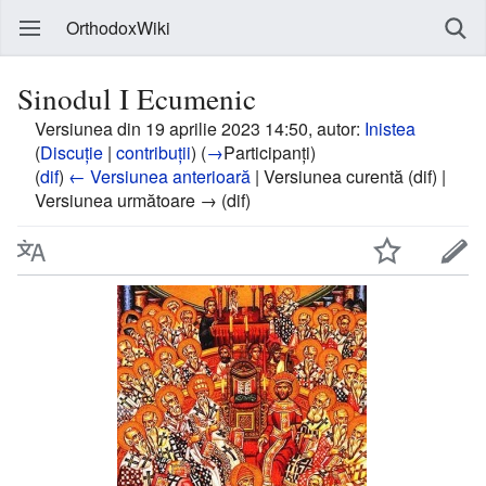
OrthodoxWiki
Sinodul I Ecumenic
Versiunea din 19 aprilie 2023 14:50, autor:
Inistea
(
Discuție
|
contribuții
)
(
→
Participanți
)
(
dif
)
← Versiunea anterioară
| Versiunea curentă (dif) |
Versiunea următoare → (dif)