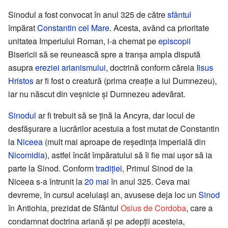
Sinodul a fost convocat în anul 325 de către
sfântul
împărat
Constantin cel Mare
. Acesta, având ca prioritate
unitatea Imperiului Roman, i-a chemat pe
episcopii
Bisericii să se reunească spre a tranșa ampla dispută
asupra
ereziei
arianismului
, doctrină conform căreia
Iisus
Hristos
ar fi fost o creatură (prima creație a lui Dumnezeu),
iar nu născut din veșnicie și Dumnezeu adevărat.
Sinodul
ar fi trebuit să se țină la Ancyra, dar locul de
desfășurare a lucrărilor acestuia a fost mutat de Constantin
la
Niceea
(mult mai aproape de reședința imperială din
Nicomidia
), astfel încât împăratului să îi fie mai ușor să ia
parte la Sinod. Conform
tradiției
, Primul Sinod de la
Niceea s-a întrunit la
20 mai
în anul 325. Ceva mai
devreme, în cursul aceluiași an, avusese deja loc un
Sinod
în Antiohia, prezidat de Sfântul
Osius de Cordoba
, care a
condamnat doctrina ariană și pe adepții acesteia,