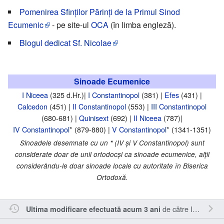
Pomenirea Sfinților Părinți de la Primul Sinod
Ecumenic
- pe site-ul
OCA
(în limba engleză).
Blogul dedicat Sf. Nicolae
Sinoade Ecumenice
I Niceea
(325 d.Hr.)|
I Constantinopol
(381) |
Efes
(431) |
Calcedon
(451) |
II Constantinopol
(553) |
III Constantinopol
(680-681) |
Quinisext
(692) |
II Niceea
(787)|
IV Constantinopol
* (879-880) |
V Constantinopol
* (1341-1351)
Sinoadele desemnate cu un
*
(IV şi V Constantinopol) sunt
considerate doar de unii ortodocşi ca sinoade ecumenice, alţii
considerându-le doar sinoade locale cu autoritate în Biserica
Ortodoxă.
de către
Inistea
.
Ultima modificare efectuată acum 3 ani