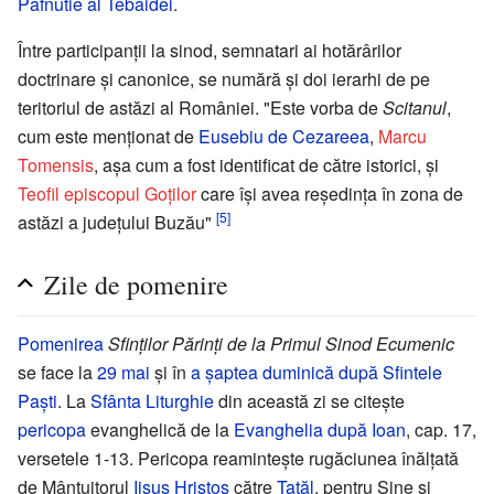
Pafnutie al Tebaidei
.
Între participanții la sinod, semnatari ai hotărârilor
doctrinare și canonice, se numără și doi ierarhi de pe
teritoriul de astăzi al României. "Este vorba de
Scitanul
,
cum este menționat de
Eusebiu de Cezareea
,
Marcu
Tomensis
, așa cum a fost identificat de către istorici, și
Teofil episcopul Goților
care își avea reședința în zona de
[5]
astăzi a județului Buzău"
Zile de pomenire
Pomenirea
Sfinților Părinți de la Primul Sinod Ecumenic
se face la
29 mai
și în
a șaptea duminică după Sfintele
Paști
. La
Sfânta Liturghie
din această zi se citește
pericopa
evanghelică de la
Evanghelia după Ioan
, cap. 17,
versetele 1-13. Pericopa reamintește rugăciunea înălțată
de Mântuitorul
Iisus Hristos
către
Tatăl
, pentru Sine și