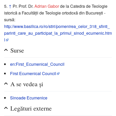
↑
Pr. Prof. Dr.
Adrian Gabor
de la Catedra de Teologie
istorică a Facultății de Teologie ortodoxă din București -
sursă:
http://www.basilica.ro/ro/stiri/pomenirea_celor_318_sfinti_
parinti_care_au_participat_la_primul_sinod_ecumenic.htm
l
Surse
en:First_Ecumenical_Council
First Ecumenical Council
A se vedea și
Sinoade Ecumenice
Legături externe