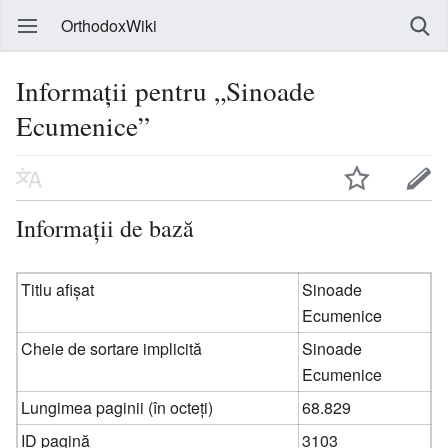
OrthodoxWiki
Informații pentru „Sinoade
Ecumenice”
Informații de bază
Titlu afișat
Sinoade
Ecumenice
Cheie de sortare implicită
Sinoade
Ecumenice
Lungimea paginii (în octeți)
68.829
ID pagină
3103