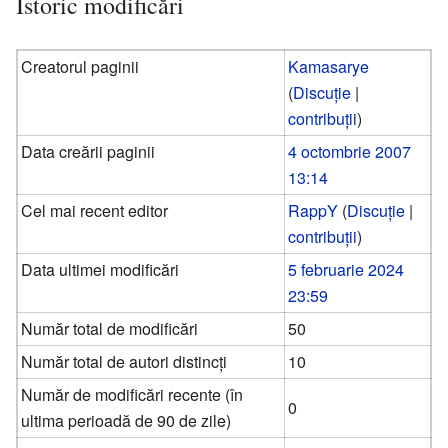
Istoric modificări
Creatorul paginii
Kamasarye
(
Discuție
|
contribuții
)
Data creării paginii
4 octombrie 2007
13:14
Cel mai recent editor
RappY
(
Discuție
|
contribuții
)
Data ultimei modificări
5 februarie 2024
23:59
Număr total de modificări
50
Număr total de autori distincți
10
Număr de modificări recente (în
0
ultima perioadă de 90 de zile)