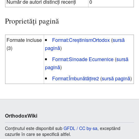
Număr de autori distincți recenți
0
Proprietăți pagină
Formate incluse
Format:CreștinismOrtodox
(
sursă
(3)
pagină
)
Format:Sinoade Ecumenice
(
sursă
pagină
)
Format:Îmbunătățire2
(
sursă pagină
)
OrthodoxWiki
Conținutul este disponibil sub
GFDL / CC by-sa
, exceptând
cazurile în care se specifică altfel.