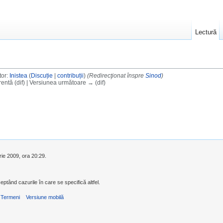
Lectură
tor:
Inistea
(
Discuție
|
contribuții
)
(Redirecţionat înspre
Sinod
)
entă (dif) | Versiunea următoare → (dif)
rie 2009, ora 20:29.
eptând cazurile în care se specifică altfel.
Termeni
Versiune mobilă