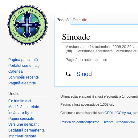
Pagină
Discuție
Sinoade
Versiunea din 14 octombrie 2009 20:29, au
(dif) ← Versiunea anterioară | Versiunea cur
Pagina principală
Pagină de redirecționare
Salt la:
navigare
,
căutare
Portalul comunității
Redirecționare către:
Cafenea
Sinod
Schimbări recente
Pagină aleatorie
Unelte
Ultima editare a paginii a fost efectuată la 14 octomb
Ce trimite aici
Pagina a fost accesată de 1.302 ori.
Modificări corelate
Încărcare fișier
Conținutul este disponibil sub
GFDL / CC by-sa
, exc
Pagini speciale
Politica de confidențialitate
Despre OrthodoxWiki
Versiune de tipărit
Legătură permanentă
Informații despre